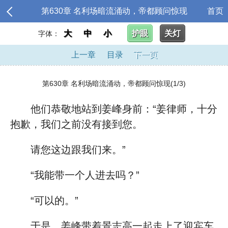
第630章 名利场暗流涌动，帝都顾问惊现
首页
大
中
小
护眼
关灯
字体：
上一章
目录
下一页
第630章 名利场暗流涌动，帝都顾问惊现(1/3)
他们恭敬地站到姜峰身前：“姜律师，十分
抱歉，我们之前没有接到您。
请您这边跟我们来。”
“我能带一个人进去吗？”
“可以的。”
于是，姜峰带着景志高一起走上了迎宾车