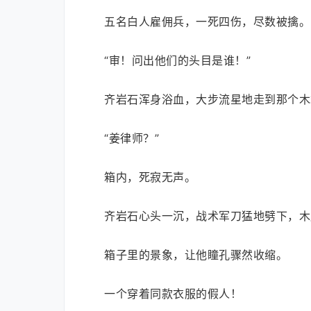
五名白人雇佣兵，一死四伤，尽数被擒。
“审！问出他们的头目是谁！”
齐岩石浑身浴血，大步流星地走到那个木
“姜律师？”
箱内，死寂无声。
齐岩石心头一沉，战术军刀猛地劈下，木
箱子里的景象，让他瞳孔骤然收缩。
一个穿着同款衣服的假人！