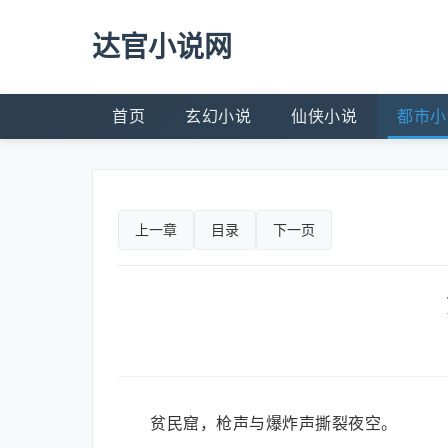
达官小说网
首页
玄幻小说
仙侠小说
都市小
上一章
目录
下一页
贫民窟，枪声与爆炸声撕裂夜空。