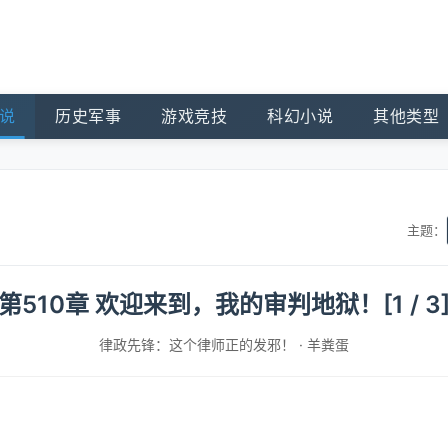
说
历史军事
游戏竞技
科幻小说
其他类型
主题：
第510章 欢迎来到，我的审判地狱！[1 / 3
律政先锋：这个律师正的发邪！
·
羊粪蛋