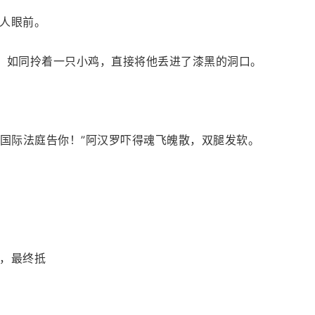
人眼前。
，如同拎着一只小鸡，直接将他丢进了漆黑的洞口。
去国际法庭告你！”阿汉罗吓得魂飞魄散，双腿发软。
，最终抵