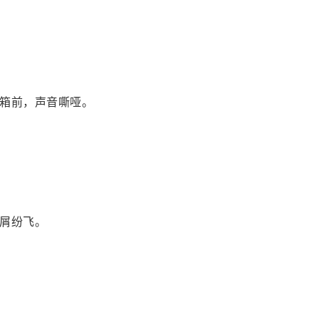
箱前，声音嘶哑。
屑纷飞。