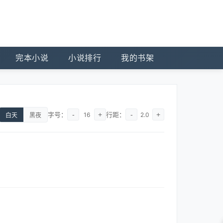
完本小说
小说排行
我的书架
字号：
-
+
行距：
-
+
16
2.0
白天
黑夜
]