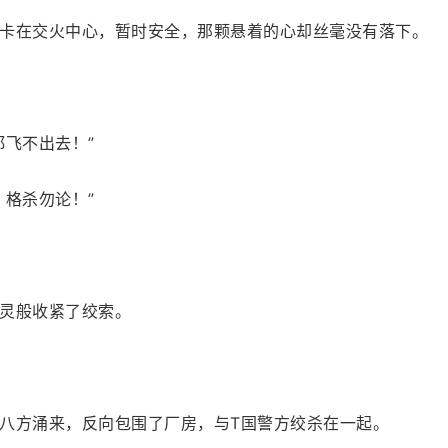
卡在交火中心，暂时安全，那颗悬着的心却丝毫没有落下。
都飞不出去！”
，格杀勿论！”
灵般收紧了绞索。
八方涌来，反向包围了厂房，与T国警方绞杀在一起。