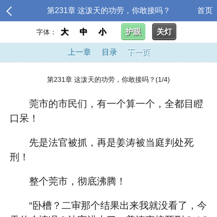
第231章 这泼天的功劳，你敢接吗？
首页
大
中
小
护眼
关灯
字体：
上一章
目录
下一页
第231章 这泼天的功劳，你敢接吗？(1/4)
莞市的市民们，有一个算一个，全都目瞪
口呆！
先是法官被抓，再是姜涛被当庭判处死
刑！
整个莞市，彻底沸腾！
“卧槽？二审那个结果出来我就没看了，今