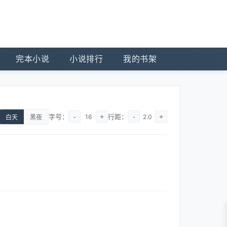
完本小说
小说排行
我的书架
字号：
-
+
行距：
-
+
16
2.0
白天
黑夜