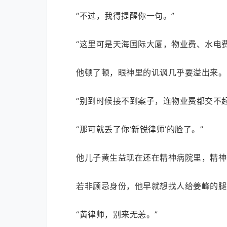
“不过，我得提醒你一句。”
“这里可是天海国际大厦，物业费、水电
他顿了顿，眼神里的讥讽几乎要溢出来。
“别到时候接不到案子，连物业费都交不
“那可就丢了你‘新锐律师’的脸了。”
他儿子黄生益现在还在精神病院里，精神
若非顾忌身份，他早就想找人给姜峰的腿
“黄律师，别来无恙。”