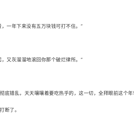
费，一年下来没有五万块钱可打不住。”
起，又灰溜溜地滚回你那个破烂律所。”
彻底错乱，天天嚷嚷着要吃热乎的，这一切，全拜眼前这个年
打断了。