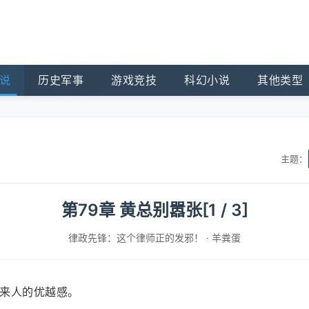
说
历史军事
游戏竞技
科幻小说
其他类型
主题：
第79章 黄总别嚣张[1 / 3]
律政先锋：这个律师正的发邪！
·
羊粪蛋
来人的优越感。