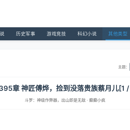
说
历史军事
游戏竞技
科幻小说
其他类型
主题：
395章 神匠傅烨，捡到没落贵族蔡月儿[1 / 
斗罗：神级作弊器，出山即是无敌
·
癫癫小疯