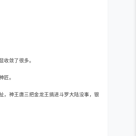
显收敛了很多。
神匠。
扯，神王唐三把金龙王搞进斗罗大陆没事，银