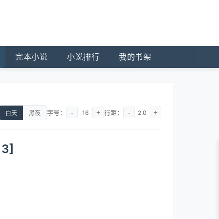
完本小说
小说排行
我的书架
字号：
-
+
行距：
-
+
16
2.0
白天
黑夜
3]