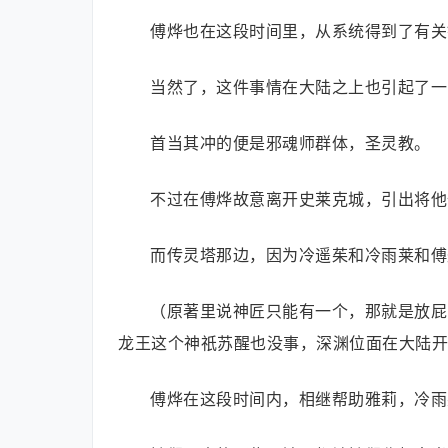
傅烨也在这段时间里，从系统得到了有关
当然了，这件事情在大陆之上也引起了一
首当其冲的便是邪魂师群体，圣灵教。
不过在傅烨故意离开史莱克城，引出将他
而传灵塔那边，因为冷遥茱和冷雨莱和傅
（原著里说神匠只能有一个，那就是放屁
龙王这个神祇苏醒也没事，深渊位面在大陆开
傅烨在这段时间内，相继帮助雅莉，冷雨