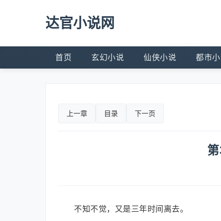
达官小说网
首页
玄幻小说
仙侠小说
都市小
上一章
目录
下一页
第
不知不觉，又是三年时间离去。