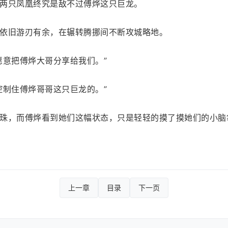
两只凤凰终究是敌不过傅烨这只巨龙。
依旧游刃有余，在辗转腾挪间不断攻城略地。
愿意把傅烨大哥分享给我们。”
控制住傅烨哥哥这只巨龙的。”
珠，而傅烨看到她们这幅状态，只是轻轻的摸了摸她们的小脑
上一章
目录
下一页