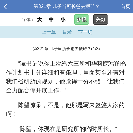
第321章 儿子当所长爸去搬砖？
首页
大
中
小
护眼
关灯
字体：
上一章
目录
下一页
第321章 儿子当所长爸去搬砖？(1/3)
“谭书记说你上次给六三所和华科院写的合
作计划书十分详细和有条理，里面甚至还有对
我们省研所的规划，他觉得十分不错，让我们
全力配合你开展工作。”
陈望惊呆，不是，他那是写来忽悠人家的
啊！
“陈望，你现在是研究所的临时所长。”