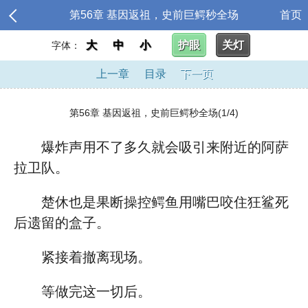
第56章 基因返祖，史前巨鳄秒全场
首页
大
中
小
护眼
关灯
字体：
上一章
目录
下一页
第56章 基因返祖，史前巨鳄秒全场(1/4)
爆炸声用不了多久就会吸引来附近的阿萨
拉卫队。
楚休也是果断操控鳄鱼用嘴巴咬住狂鲨死
后遗留的盒子。
紧接着撤离现场。
等做完这一切后。