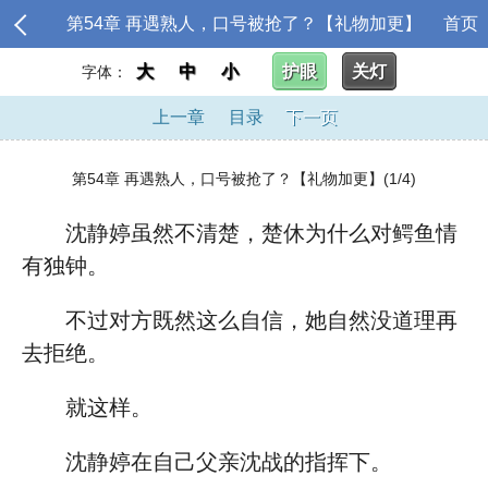
第54章 再遇熟人，口号被抢了？【礼物加更】
首页
大
中
小
护眼
关灯
字体：
上一章
目录
下一页
第54章 再遇熟人，口号被抢了？【礼物加更】(1/4)
沈静婷虽然不清楚，楚休为什么对鳄鱼情
有独钟。
不过对方既然这么自信，她自然没道理再
去拒绝。
就这样。
沈静婷在自己父亲沈战的指挥下。