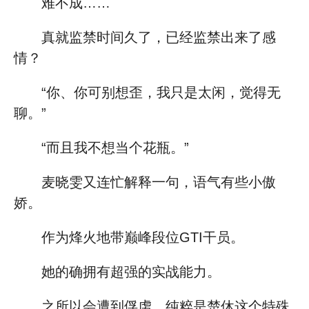
难不成……
真就监禁时间久了，已经监禁出来了感
情？
“你、你可别想歪，我只是太闲，觉得无
聊。”
“而且我不想当个花瓶。”
麦晓雯又连忙解释一句，语气有些小傲
娇。
作为烽火地带巅峰段位GTI干员。
她的确拥有超强的实战能力。
之所以会遭到俘虏，纯粹是楚休这个特殊