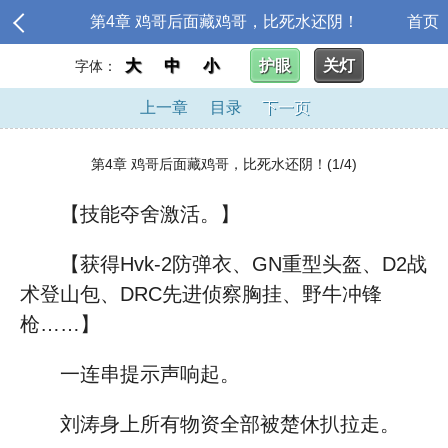
第4章 鸡哥后面藏鸡哥，比死水还阴！
首页
大
中
小
护眼
关灯
字体：
上一章
目录
下一页
第4章 鸡哥后面藏鸡哥，比死水还阴！(1/4)
【技能夺舍激活。】
【获得Hvk-2防弹衣、GN重型头盔、D2战
术登山包、DRC先进侦察胸挂、野牛冲锋
枪……】
一连串提示声响起。
刘涛身上所有物资全部被楚休扒拉走。