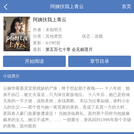
阿姨扶我上青云
首页
阿姨扶我上青云
作者：未知明天
分类：其他类型
状态：连载
更新：4小时前
最新：
第五百七十章 会见杨莲月
开始阅读
章节目录
小说简介
云婉华看着灵堂里残缺的尸体，终于想起那个夜晚—— 十八年前，她
身不由己，被丈夫逼迫，只为保住家族地位。 十八年后，她已是权倾
天南的一方大佬，成熟美艳，杀伐果断。 本以为往事如烟，谁料小女
儿的生父——那个曾与她一夜荒唐的唐风，竟成了名震一方的大鳄，
更因卷入豪门血案惨遭凌迟！ 当她亲临葬礼，面对两个同样为他披麻
戴孝的女儿，她泣不成声。 ...... 一朝重生，唐风回到1996年那个关键
的夜晚，面对眼前