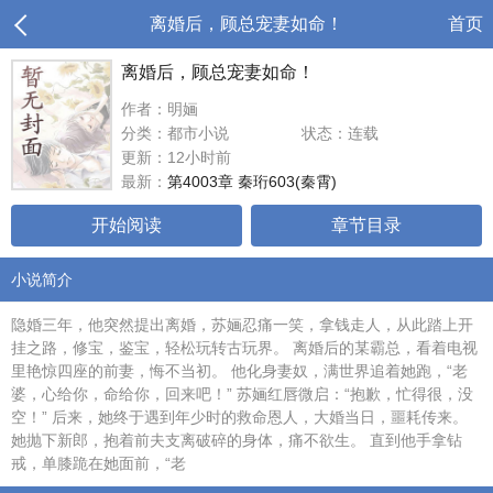
离婚后，顾总宠妻如命！
首页
离婚后，顾总宠妻如命！
作者：明婳
分类：都市小说
状态：连载
更新：12小时前
最新：
第4003章 秦珩603(秦霄)
开始阅读
章节目录
小说简介
隐婚三年，他突然提出离婚，苏婳忍痛一笑，拿钱走人，从此踏上开
挂之路，修宝，鉴宝，轻松玩转古玩界。 离婚后的某霸总，看着电视
里艳惊四座的前妻，悔不当初。 他化身妻奴，满世界追着她跑，“老
婆，心给你，命给你，回来吧！” 苏婳红唇微启：“抱歉，忙得很，没
空！” 后来，她终于遇到年少时的救命恩人，大婚当日，噩耗传来。
她抛下新郎，抱着前夫支离破碎的身体，痛不欲生。 直到他手拿钻
戒，单膝跪在她面前，“老