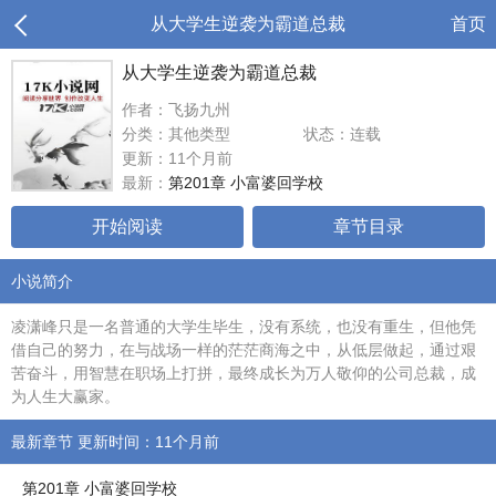
从大学生逆袭为霸道总裁
首页
从大学生逆袭为霸道总裁
作者：飞扬九州
分类：其他类型
状态：连载
更新：11个月前
最新：
第201章 小富婆回学校
开始阅读
章节目录
小说简介
凌潇峰只是一名普通的大学生毕生，没有系统，也没有重生，但他凭
借自己的努力，在与战场一样的茫茫商海之中，从低层做起，通过艰
苦奋斗，用智慧在职场上打拼，最终成长为万人敬仰的公司总裁，成
为人生大赢家。
最新章节 更新时间：11个月前
第201章 小富婆回学校