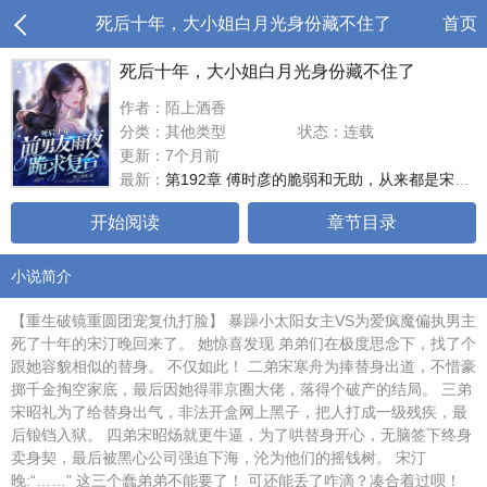
死后十年，大小姐白月光身份藏不住了
首页
死后十年，大小姐白月光身份藏不住了
作者：陌上酒香
分类：其他类型
状态：连载
更新：7个月前
最新：
第192章 傅时彦的脆弱和无助，从来都是宋汀晚。
开始阅读
章节目录
小说简介
【重生破镜重圆团宠复仇打脸】 暴躁小太阳女主VS为爱疯魔偏执男主
死了十年的宋汀晚回来了。 她惊喜发现 弟弟们在极度思念下，找了个
跟她容貌相似的替身。 不仅如此！ 二弟宋寒舟为捧替身出道，不惜豪
掷千金掏空家底，最后因她得罪京圈大佬，落得个破产的结局。 三弟
宋昭礼为了给替身出气，非法开盒网上黑子，把人打成一级残疾，最
后锒铛入狱。 四弟宋昭炀就更牛逼，为了哄替身开心，无脑签下终身
卖身契，最后被黑心公司强迫下海，沦为他们的摇钱树。 宋汀
晚:“……” 这三个蠢弟弟不能要了！ 可还能丢了咋滴？凑合着过呗！