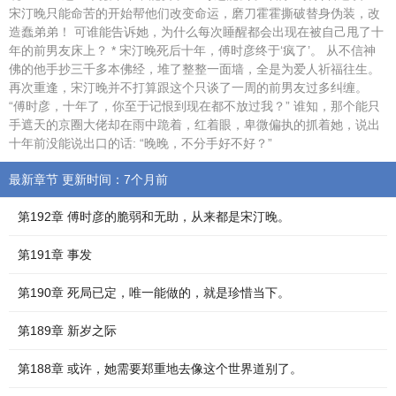
宋汀晚只能命苦的开始帮他们改变命运，磨刀霍霍撕破替身伪装，改
造蠢弟弟！ 可谁能告诉她，为什么每次睡醒都会出现在被自己甩了十
年的前男友床上？ * 宋汀晚死后十年，傅时彦终于‘疯了’。 从不信神
佛的他手抄三千多本佛经，堆了整整一面墙，全是为爱人祈福往生。
再次重逢，宋汀晚并不打算跟这个只谈了一周的前男友过多纠缠。
“傅时彦，十年了，你至于记恨到现在都不放过我？” 谁知，那个能只
手遮天的京圈大佬却在雨中跪着，红着眼，卑微偏执的抓着她，说出
十年前没能说出口的话: “晚晚，不分手好不好？”
最新章节 更新时间：7个月前
第192章 傅时彦的脆弱和无助，从来都是宋汀晚。
第191章 事发
第190章 死局已定，唯一能做的，就是珍惜当下。
第189章 新岁之际
第188章 或许，她需要郑重地去像这个世界道别了。