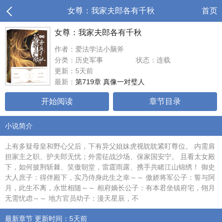
女尊：我家夫郎各有千秋
首页
女尊：我家夫郎各有千秋
作者：爱法学法小脑斧
分类：历史军事
状态：连载
更新：5天前
最新：
第719章 真像一对璧人
开始阅读
章节目录
小说简介
上有多疑母皇和野心父后，下有异父姐妹虎视眈眈紧盯尊位。 内需肩
担家主之职、护夫郎无忧；外需征战沙场、保家国安宁。 且看太女殿
下，如何披荆斩棘、笑傲朝堂，雷霆雨露、携手共睹江山锦绣！ 御史
大人庶子：得伴殿下，实乃侍身此生之幸～～ 傲娇将军公子：誓与阿
月，此生不离，永世相随～～ 相府嫡长公子：有本君坐镇府宅，翎月
无需忧虑～～ 地方官员幼子：漫天星辰，不
最新章节 更新时间：5天前