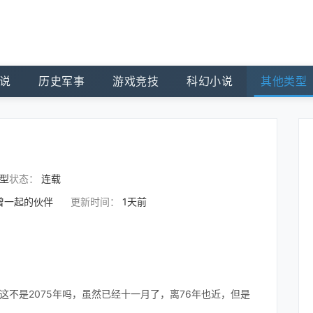
说
历史军事
游戏竞技
科幻小说
其他类型
型
状态：
连载
未曾一起的伙伴
更新时间：
1天前
对，这不是2075年吗，虽然已经十一月了，离76年也近，但是