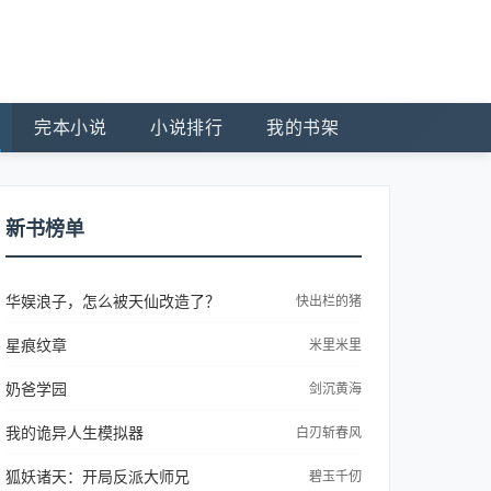
完本小说
小说排行
我的书架
新书榜单
华娱浪子，怎么被天仙改造了？
快出栏的猪
星痕纹章
米里米里
奶爸学园
剑沉黄海
我的诡异人生模拟器
白刃斩春风
狐妖诸天：开局反派大师兄
碧玉千仞