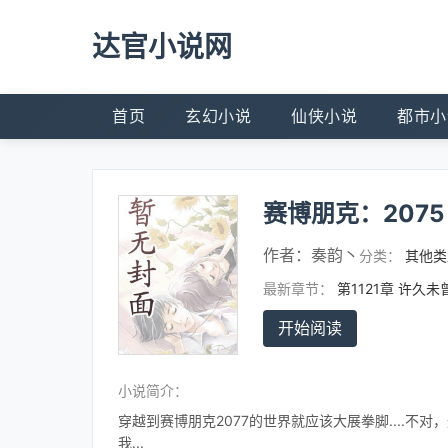
达官小说网
首页
玄幻小说
仙侠小说
都市小
赛博朋克：2075
作者：
奏韵丶
分类：
其他类
最新章节：
第1121章 许久
开始阅读
小说简介：
穿越到赛博朋克2077的世界就应该大展拳脚....不
我...