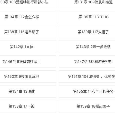
130章 108荒坂特别行动部小队
第131章 109消息和撤退
第134章 112会怎么样
第135章 113TBUG
第138章 116这单结了
第139章 117太懂了
第142章 1义体
第143章 2进一步改装
第146章 5准备前往恶土
第147章 6达科塔史密斯
第150章 9夜游鬼营地
第151章 10七倍差距，优势
第154章 13溃散
第155章 14布兰卡的任务
第158章 17下饭
第159章 18撑起面子