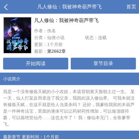
凡人修仙：我被神奇葫芦带飞
首页
凡人修仙：我被神奇葫芦带飞
作者：佚名
分类：仙侠小说
状态：连载
更新：1个月前
最新：
第2662章
开始阅读
章节目录
小说简介
我是一个没有修炼天赋的小小农娃，本该背朝黄天脸朝土过一生。 某
一天，仙人打架反而牵连了我父亲，我因此误入修仙界。 可我本就没
有修炼天赋，在这不就是给人当菜杀吗？ 还好，我爹给我留的木葫芦
是一件神奇法宝，里面的液体可以让药材药性增加，可以做顶级符
纂，可以炼绝世仙丹……这也太牛了！ 我：修仙本无门，全靠爹带
飞。
最新章节 更新时间：1个月前