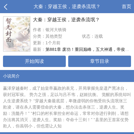
大秦：穿越王侯，逆袭杀流氓？
首页
大秦：穿越王侯，逆袭杀流氓？
作者：银河大铁骑
分类：其他类型
状态：连载
更新：1个月前
最新：
第881章 废功！重回巅峰，五大神通，帝俊传承再现
开始阅读
章节目录
小说简介
赢泽穿越秦时，成了始皇帝嬴政的表兄，开局掌握先皇遗产黑冰台，
获封冠军侯。 势力之强，足以与吕不韦，赵姬抗衡。 觉醒的系统却叫
人生逆袭系统？ “穿越大秦最底层，卑微虚弱的你饱受街头流氓张三
欺凌，请在杀人需要偿命的大秦，想办法击杀张三，逆袭人生。奖
励：洗髓丹！” “村口的村长掌控全村命运，常常对你进行剥削，请想
办法将其消灭，逆袭人生。奖励：夺命十三剑！” “县里的王首富仗势
欺人，你虽弱小，但也需让人知