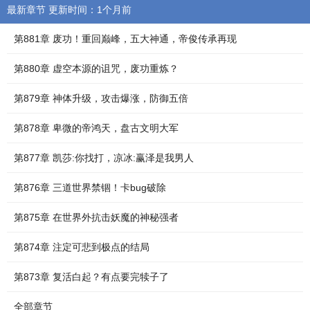
最新章节 更新时间：1个月前
第881章 废功！重回巅峰，五大神通，帝俊传承再现
第880章 虚空本源的诅咒，废功重炼？
第879章 神体升级，攻击爆涨，防御五倍
第878章 卑微的帝鸿天，盘古文明大军
第877章 凯莎:你找打，凉冰:赢泽是我男人
第876章 三道世界禁锢！卡bug破除
第875章 在世界外抗击妖魔的神秘强者
第874章 注定可悲到极点的结局
第873章 复活白起？有点要完犊子了
全部章节