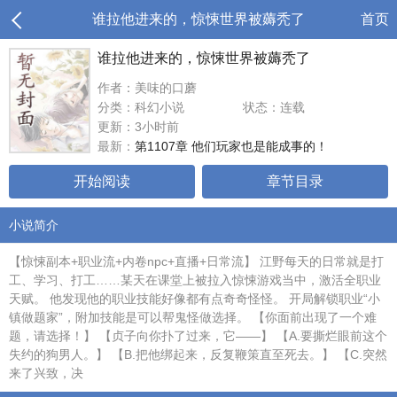
谁拉他进来的，惊悚世界被薅秃了
首页
谁拉他进来的，惊悚世界被薅秃了
作者：美味的口蘑
分类：科幻小说
状态：连载
更新：3小时前
最新：
第1107章 他们玩家也是能成事的！
开始阅读
章节目录
小说简介
【惊悚副本+职业流+内卷npc+直播+日常流】 江野每天的日常就是打
工、学习、打工……某天在课堂上被拉入惊悚游戏当中，激活全职业
天赋。 他发现他的职业技能好像都有点奇奇怪怪。 开局解锁职业“小
镇做题家”，附加技能是可以帮鬼怪做选择。 【你面前出现了一个难
题，请选择！】 【贞子向你扑了过来，它——】 【A.要撕烂眼前这个
失约的狗男人。】 【B.把他绑起来，反复鞭策直至死去。】 【C.突然
来了兴致，决