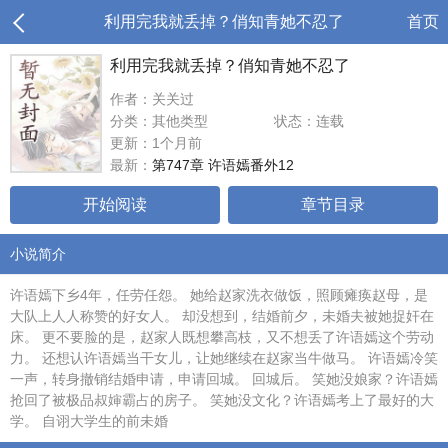
利用完我就丢掉？俏知青她不忍了
首页
利用完我就丢掉？俏知青她不忍了
作者：关关过
分类：其他类型
状态：连载
更新：1个月前
最新：
第747章 许语嫣番外12
开始阅读
章节目录
小说简介
许语嫣下乡4年，任劳任怨。 她给赵家洗衣做饭，照顾瘫痪赵母，是
大队上人人称赞的好女人。 却没想到，结婚前夕，未婚夫被她捉奸在
床。 更不要脸的是，赵家人既想攀高枝，又不想丢了许语嫣这个劳动
力。 还想认许语嫣当干女儿，让她继续在赵家当牛做马。 许语嫣冷笑
一声，转身撤销结婚申请，申请回城。 回城后。 笑她没娘家？许语嫣
抢回了被极品叔婶霸占的房子。 笑她没文化？许语嫣考上了最好的大
学。 自诩大学生的前未婚