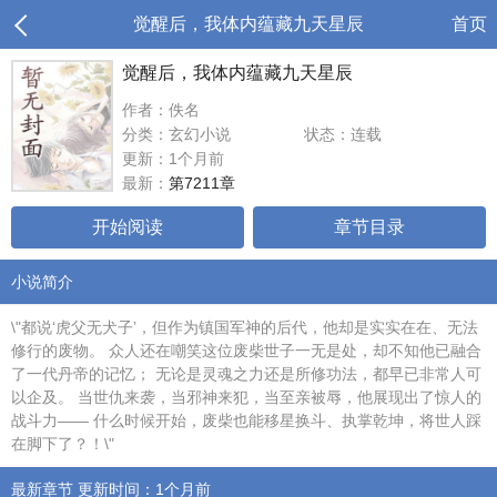
觉醒后，我体内蕴藏九天星辰
首页
觉醒后，我体内蕴藏九天星辰
作者：佚名
分类：玄幻小说
状态：连载
更新：1个月前
最新：
第7211章
开始阅读
章节目录
小说简介
\"都说‘虎父无犬子’，但作为镇国军神的后代，他却是实实在在、无法
修行的废物。 众人还在嘲笑这位废柴世子一无是处，却不知他已融合
了一代丹帝的记忆； 无论是灵魂之力还是所修功法，都早已非常人可
以企及。 当世仇来袭，当邪神来犯，当至亲被辱，他展现出了惊人的
战斗力—— 什么时候开始，废柴也能移星换斗、执掌乾坤，将世人踩
在脚下了？！\"
最新章节 更新时间：1个月前