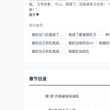
敌。 王爷亲爹：“凡儿，我错了，回来继承王位吧！” 
娘！”
展开
▼
相关推荐：
被赶出门后我成了渔王
我成了最强锦衣卫 在线 免费
被赶出王府后我成了最强锦衣卫在线阅读
被赶出侯府后txt
被赶出王府后我成了最强锦衣卫在线
她被赶出府后
章节目录
第1章 开局被继母诬陷