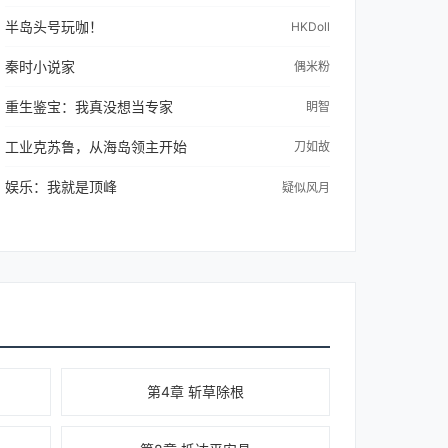
半岛头号玩咖！
HKDoll
秦时小说家
偶米粉
重生鉴宝：我真没想当专家
眀智
工业克苏鲁，从海岛领主开始
刀如故
娱乐：我就是顶峰
疑似风月
第4章 斩草除根