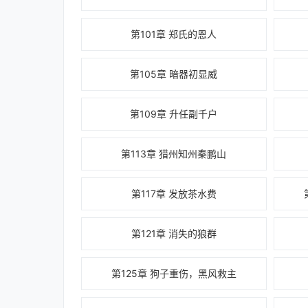
第101章 郑氏的恩人
第105章 暗器初显威
第109章 升任副千户
第113章 猎州知州秦鹏山
第117章 发放茶水费
第121章 消失的狼群
第125章 狗子重伤，黑风救主