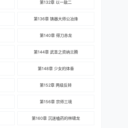
第132章 以一敌二
第136章 铸器大师公冶烽
第140章 得刀赤龙
第144章 武圣之资纳兰腾
第148章 少女的体香
第152章 两级反转
第156章 宗师三境
第160章 沉迷嗑药的林啸龙