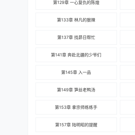
第129章 一心复仇的陈煌
第133章 林凡的狠辣
第137章 找昴日帮忙
第141章 奔赴北疆的少爷们
第145章 入一品
第149章 笋丝老鸭汤
第153章 拿宗师练练手
第157章 陆明昭的提醒