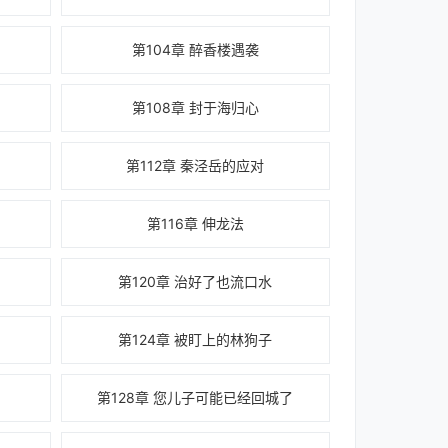
第104章 醉香楼遇袭
第108章 封于海归心
第112章 秦泾岳的应对
第116章 伸龙法
第120章 治好了也流口水
第124章 被盯上的林狗子
第128章 您儿子可能已经回城了