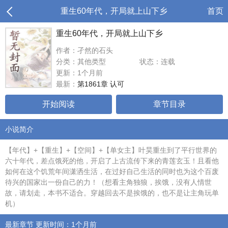
重生60年代，开局就上山下乡
首页
重生60年代，开局就上山下乡
作者：孑然的石头
分类：其他类型
状态：连载
更新：1个月前
最新：
第1861章 认可
开始阅读
章节目录
小说简介
【年代】+【重生】+【空间】+【单女主】叶昊重生到了平行世界的
六十年代，差点饿死的他，开启了上古流传下来的青莲玄玉！且看他
如何在这个饥荒年间潇洒生活，在过好自己生活的同时也为这个百废
待兴的国家出一份自己的力！（想看主角独狼，挨饿，没有人情世
故，请划走，本书不适合。穿越回去不是挨饿的，也不是让主角玩单
机）
最新章节 更新时间：1个月前