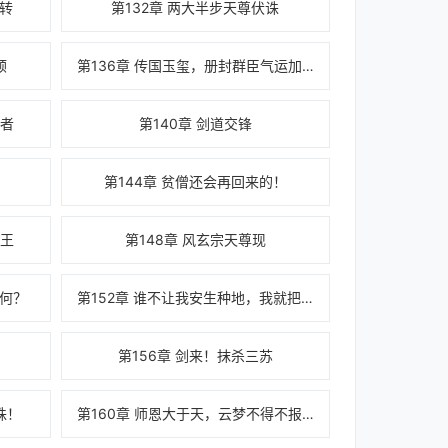
微转
第132章 两大半步天尊伏诛
顺
第136章 传国玉玺，册封群臣气运加持
强者
第140章 剑道交锋
第144章 贫僧还会再回来的！
楚王
第148章 风玄宗天尊现
如何？
第152章 谁不让我安生种地，我就把人种土里去
第156章 剑来！抹杀三苏
诛！
第160章 师恩大于天，云梦不得不报！