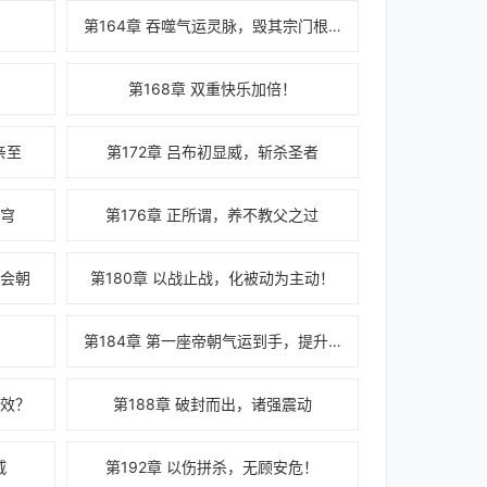
第164章 吞噬气运灵脉，毁其宗门根基
第168章 双重快乐加倍！
亲至
第172章 吕布初显威，斩杀圣者
天穹
第176章 正所谓，养不教父之过
大会朝
第180章 以战止战，化被动为主动！
好
第184章 第一座帝朝气运到手，提升实力
无效？
第188章 破封而出，诸强震动
威
第192章 以伤拼杀，无顾安危！