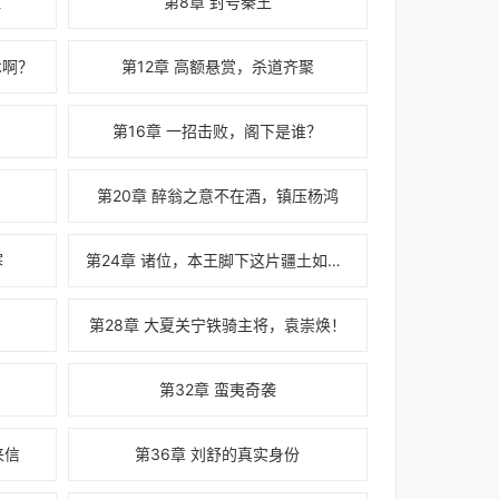
祖
第8章 封号秦王
术啊？
第12章 高额悬赏，杀道齐聚
第16章 一招击败，阁下是谁？
第20章 醉翁之意不在酒，镇压杨鸿
寒
第24章 诸位，本王脚下这片疆土如何？
第28章 大夏关宁铁骑主将，袁崇焕！
第32章 蛮夷奇袭
来信
第36章 刘舒的真实身份