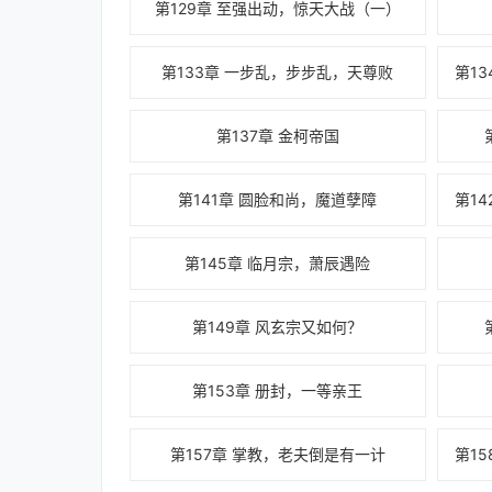
第129章 至强出动，惊天大战（一）
第133章 一步乱，步步乱，天尊败
第137章 金柯帝国
第141章 圆脸和尚，魔道孽障
第145章 临月宗，萧辰遇险
第149章 风玄宗又如何？
第153章 册封，一等亲王
第157章 掌教，老夫倒是有一计