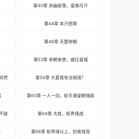
第40章 赤幽部落，蛮夷可汗
第44章 本汗愿降
第48章 天楚帝朝
！
第52章 帝朝来使，威压皇城
突然
第56章 大夏竟有法相境？
起
第60章 一人一剑，斩灭诸皇朝强敌
不敌
第64章 大胜，斩界境成
升
第68章 斩界境以上，封侯境现