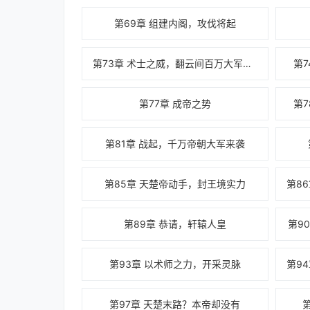
第69章 组建内阁，攻伐将起
第73章 术士之威，翻云间百万大军不可敌
第
第77章 成帝之势
第
第81章 战起，千万帝朝大军来袭
第85章 天楚帝动手，封王境实力
第89章 恭请，轩辕人皇
第9
第93章 以术师之力，开采灵脉
第97章 天楚末路？本帝却没有