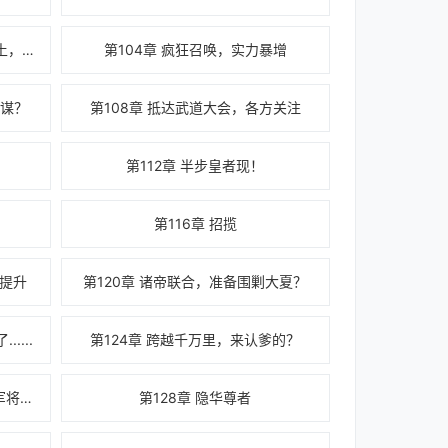
第103章 大禹九鼎：驻朕大夏疆土，护朕江山子民！
第104章 疯狂召唤，实力暴增
阴谋？
第108章 抵达武道大会，各方关注
第112章 半步皇者现！
第116章 招揽
再提升
第120章 诸帝联合，准备围剿大夏？
....
第124章 跨越千万里，来认爹的？
第127章 大夏将士嘎嘎乱杀，联军将士啊啊惨叫
第128章 隐华尊者