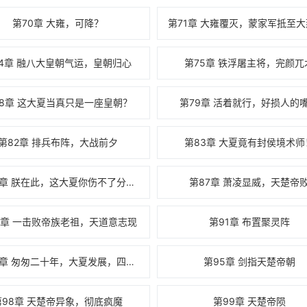
第70章 大雍，可降？
74章 融八大皇朝气运，皇朝归心
第75章 铁浮屠主将，完颜兀
78章 这大夏当真只是一座皇朝？
第79章 活着就行，好损人的
第82章 排兵布阵，大战前夕
第83章 大夏竟有封侯境术师
第86章 朕在此，这大夏你伤不了分毫！
第87章 萧凌显威，天楚帝
0章 一击败帝族老祖，天道意志现
第91章 布置聚灵阵
第94章 匆匆二十年，大夏发展，四大军阵
第95章 剑指天楚帝朝
第98章 天楚帝异象，彻底疯魔
第99章 天楚帝陨