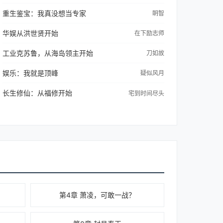
重生鉴宝：我真没想当专家
眀智
华娱从洪世贤开始
在下励志师
工业克苏鲁，从海岛领主开始
刀如故
娱乐：我就是顶峰
疑似风月
长生修仙：从福修开始
宅到时间尽头
第4章 萧凌，可敢一战？