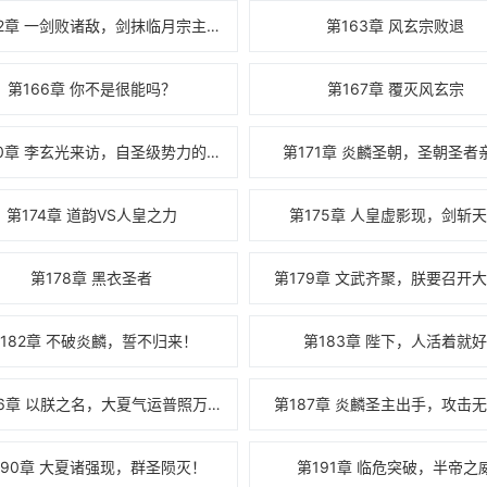
第162章 一剑败诸敌，剑抹临月宗主殿
第163章 风玄宗败退
第166章 你不是很能吗？
第167章 覆灭风玄宗
第170章 李玄光来访，自圣级势力的关注
第171章 炎麟圣朝，圣朝圣者
第174章 道韵VS人皇之力
第175章 人皇虚影现，剑斩
第178章 黑衣圣者
第179章 文武齐聚，朕要召开
182章 不破炎麟，誓不归来！
第183章 陛下，人活着就
第186章 以朕之名，大夏气运普照万千！
第187章 炎麟圣主出手，攻击
190章 大夏诸强现，群圣陨灭！
第191章 临危突破，半帝之