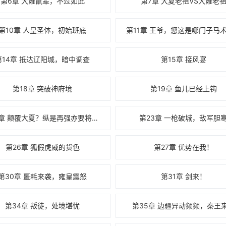
第6章 大雍鼠辈，不过如此
第7章 大夏老祖VS大雍老
第10章 人皇圣体，初始班底
第11章 王爷，您这是哪门子马
第14章 抵达辽阳城，暗中调查
第15章 接风宴
第18章 突破神府境
第19章 鱼儿已经上钩
第22章 颠覆大夏？纵是再强亦要将其诛灭！
第23章 一枪破城，敌军胆
第26章 狐假虎威的货色
第27章 优势在我！
第30章 噩耗来袭，雍皇震怒
第31章 剑来！
第34章 叛徒，处境堪忧
第35章 边疆异动频频，秦王