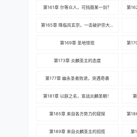
第161章 尔等众人，可挡聂某一剑？
第165章 降临风玄宗，一击破护宗大阵
第169章 圣地惊现
第173章 炎麟圣主的态度
第177章 幽永圣者败退，突遇奇袭
第181章 以朕之名，宣战炎麟圣朝！
第
第185章 来自各方势力的窥探
第189章 来自炎麟圣主的招揽
第