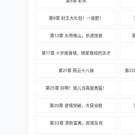
第5章 彩头
第9章 封王大礼包！一波肥！
第13章 头颅堆山，杀道惊骇
第17章 十岁炼骨境，杨家曾经的天才
第21章 燕云十八骑
第25章 好啊！我儿当真是勇猛！
第29章 逆境突破，大获全胜
第33章 溃败蛮夷，趁夜反攻