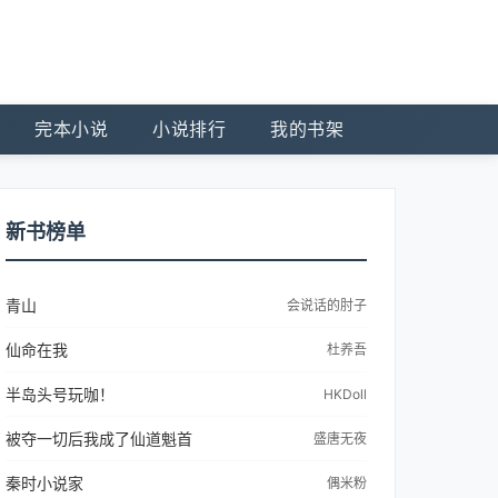
完本小说
小说排行
我的书架
新书榜单
青山
会说话的肘子
仙命在我
杜养吾
半岛头号玩咖！
HKDoll
被夺一切后我成了仙道魁首
盛唐无夜
秦时小说家
偶米粉