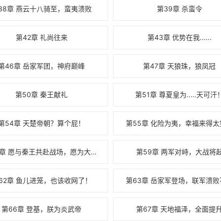
38章 燕云十八骑至，蛮夷溃败
第39章 杀蛮令
第42章 礼尚往来
第43章 优势在我......
第46章 岳家军团，神府巅峰
第47章 天狼珠，狼凤冠
第50章 秦王献礼
第51章 尊夏皇为.....天可汗
第54章 天楚帝朝？算个屁！
第55章 化险为夷，幸福来得太
第58章 愿与秦王共赴战场，愿为大夏战至最后一滴鲜血！
第59章 两军对峙，大战将
62章 鱼儿进笼，也该收网了！
第63章 岳家军登场，联军溃败
第66章 登基，朕为炎武帝
第67章 天地福泽，全面提