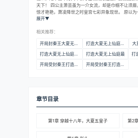
天下！ 四公主萧芸虽为一介女流，却是巾帼不让须眉
惊才艳艳，萧凌降世之时皇宫七彩异象现世。 原以为
展开
▼
相关推荐：
开局封秦王大夏无上仙朝免费阅读
打造大夏无上仙庭下载
大
打造大夏无上仙庭261
打造大夏无上仙庭最
开局受封秦王打造大夏无上仙庭txt下载
开局受封秦王打造大夏无上仙庭小说笔趣阁
章节目录
第1章 穿越十八年，大夏五皇子