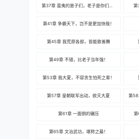
第37章 蛮夷的崽子们，老子是你们爹！
第
第41章 争霸天下，岂不是更加快哉！
第45章 我荒原各部，皆能歌善舞
第49章 不错，比老子当年强！
第53章 我大夏，不容贪生怕死之辈！
第57章 皇朝联军出动，欲灭大夏
第61章 一面倒的碾压
第
第65章 文治武功，堪称之最！