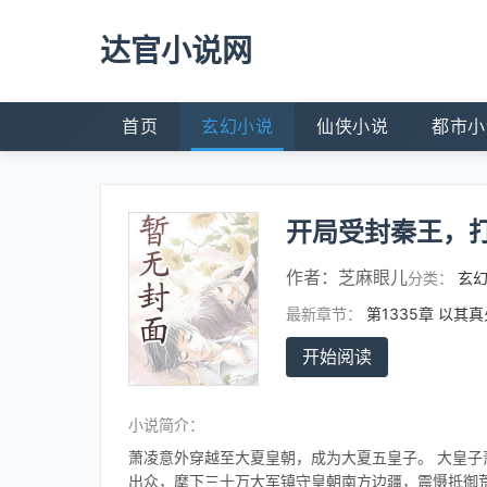
达官小说网
首页
玄幻小说
仙侠小说
都市小
开局受封秦王，
作者：
芝麻眼儿
分类：
玄
最新章节：
第1335章 以其真火
开始阅读
小说简介：
萧凌意外穿越至大夏皇朝，成为大夏五皇子。 大皇子
出众，麾下三十万大军镇守皇朝南方边疆，震慑抵御