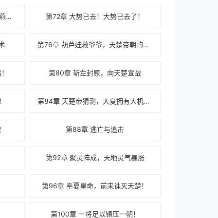
第71章 大雍覆灭，蒙家军抵至大燕边境
第72章 大势已去！大势已去了！
术
第76章 葫芦娃救爷爷，天楚帝朝的目的
嘴！
第80章 斩左封原，向天楚宣战
！
第84章 天楚帝猜测，大夏拥有大机缘造化？
败
第88章 逃亡与追击
第92章 聚灵阵成，天地灵气暴涨
第96章 奉夏皇命，前来诛灭天楚！
第100章 一将足以镇压一朝！