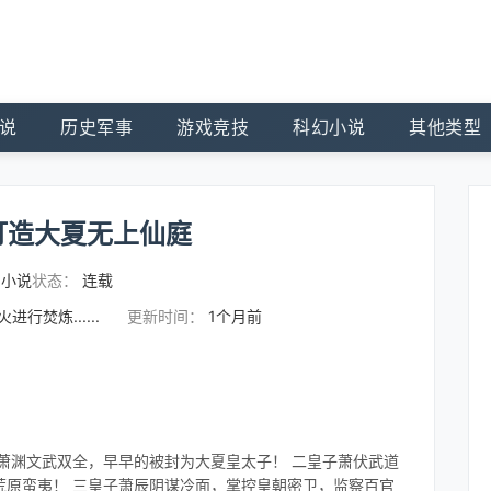
说
历史军事
游戏竞技
科幻小说
其他类型
打造大夏无上仙庭
幻小说
状态：
连载
进行焚炼......
更新时间：
1个月前
萧渊文武双全，早早的被封为大夏皇太子！ 二皇子萧伏武道
荒原蛮夷！ 三皇子萧辰阴谋冷面，掌控皇朝密卫，监察百官