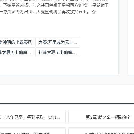
，下嫁皇朝大将，与之共同坐镇于皇朝西方边城！ 皇朝诸子
一尊真龙即将出世，大夏皇朝将会再次扶摇直上。 奈
夏神明的小说秦风
大秦:开局成为无上国师
打造大夏无上仙庭最新
打造大夏无上仙庭最新章节
第2章 十八年已至，签到提取，实力暴涨！
第3章 就这么一柄破剑？