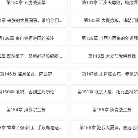
第130章 五虎战天尊
第131章 半步天尊败，局势
第134章 来朕的大夏闹事，谁给你们的本事
第135章 大夏势威，诸朝归
第138章 来自金柯帝国的关注
第139章 自西方而来的剑道
第142章 既然来了，又何必这般躲躲藏藏？
第143章 大夏与我佛有缘
第146章 临月圣女，陈云梦
第147章 末将霍去病，参见
第150章 滚吧，否则生死勿论
第151章 朕之大夏，相比金柯
第154章 风玄宗三苏
第155章 狄青战三苏
第158章 堂堂至强宗门，手段却是这般不堪！
第159章 犯我大夏者，虽远必