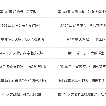
第102章 犯边者，杀无赦！
第106章 楚王萧辰为爱追逐！
第107章 武道盛会，背后有何
第110章 地榜、天榜，各大帝朝的暗中较量
第111章 天榜起，十道王座
14章 云州天榜，我等也感兴趣！
第115章 一招，大败群皇
18章 圣炎五祖败，帝朝急报传来
第119章 三朝覆灭，帝朝气运
22章 玩呢？来他圣炎帝朝兜风的？
第123章 这云州的天，怕是要变了..
126章 大战起，神鬼八阵图！