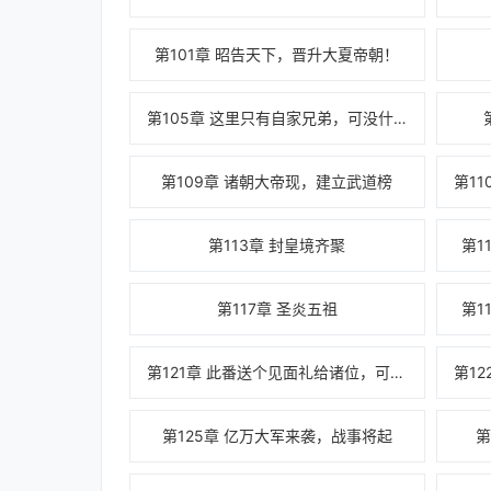
第101章 昭告天下，晋升大夏帝朝！
第105章 这里只有自家兄弟，可没什么君臣
第109章 诸朝大帝现，建立武道榜
第113章 封皇境齐聚
第1
第117章 圣炎五祖
第1
第121章 此番送个见面礼给诸位，可曾满意？
第1
第125章 亿万大军来袭，战事将起
第