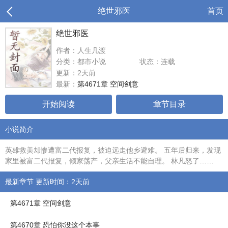
绝世邪医
首页
绝世邪医
作者：人生几渡
分类：都市小说
状态：连载
更新：2天前
最新：
第4671章 空间剑意
开始阅读
章节目录
小说简介
英雄救美却惨遭富二代报复，被迫远走他乡避难。 五年后归来，发现
家里被富二代报复，倾家荡产，父亲生活不能自理。 林凡怒了……
最新章节 更新时间：2天前
第4671章 空间剑意
第4670章 恐怕你没这个本事