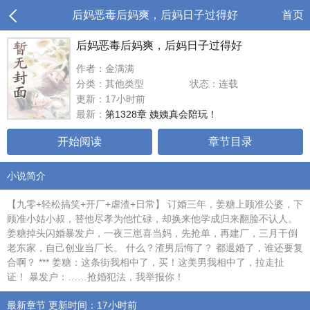
后妈恶毒后妈爽，后妈日子过得好
首页
后妈恶毒后妈爽，后妈日子过得好
作者：金满满
分类：其他类型
状态：连载
更新：17小时前
最新：
第1328章 姨姨真会陪玩！
开始阅读
章节目录
小说简介
【九零+轻松搞笑+开厂+虐渣+日常】 订婚三年，姜糖上顾准公婆，下
顾准小姑小叔，替他尽孝为他忙碌，却换来他学成归来翻脸不认人。
姜糖掉头闪婚暴发户，一夜三崽喜当妈，先抢单，再建厂，三月干倒
老东家，自己创业当厂长。 什么？渣男后悔了？ 都退婚了，谁还要复
合啊？ *** 姜糖：这条街我相中了，买！这美男我相中了，拉走扯
证！ 暴发户：……抢婚犯法，我举报你！
最新章节 更新时间：17小时前