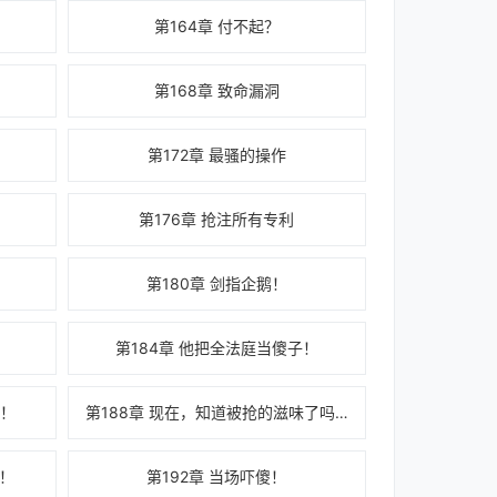
了
第164章 付不起？
第168章 致命漏洞
！
第172章 最骚的操作
第176章 抢注所有专利
！
第180章 剑指企鹅！
第184章 他把全法庭当傻子！
值！
第188章 现在，知道被抢的滋味了吗？！
架！
第192章 当场吓傻！