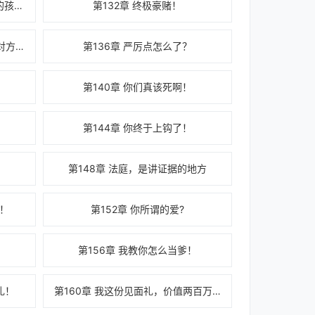
第131章 这一战，为所有被压迫的孩子！
第132章 终极豪赌！
第135章 最强辅助，一句话干废对方王牌！
第136章 严厉点怎么了？
第140章 你们真该死啊！
！
第144章 你终于上钩了！
第148章 法庭，是讲证据的地方
心！
第152章 你所谓的爱?
第156章 我教你怎么当爹！
礼！
第160章 我这份见面礼，价值两百万！