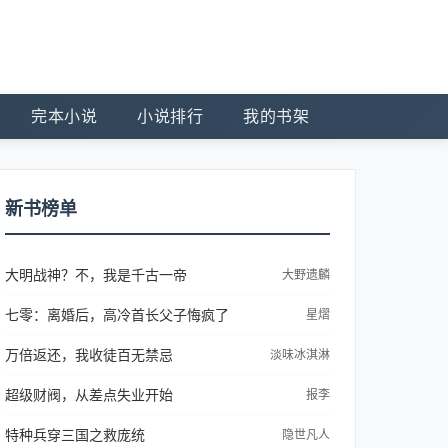
完本小说
小说排行
我的书架
新书榜单
大明战神？不，我是千古一帝
大野遗麟
七零：离婚后，高冷首长父子悔疯了
星熠
万倍返还，我收徒百无禁忌
淡味冰淇淋
超级财阀，从差点失业开始
报李
特种兵穿三国之救庞统
隐世凡人