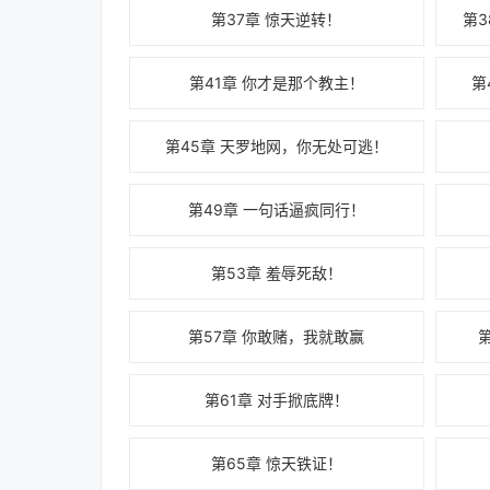
第37章 惊天逆转！
第
第41章 你才是那个教主！
第
第45章 天罗地网，你无处可逃！
第49章 一句话逼疯同行！
第53章 羞辱死敌！
第57章 你敢赌，我就敢赢
第61章 对手掀底牌！
第65章 惊天铁证！