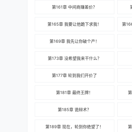
第161章 中间商赚差价？
第165章 我要让他跪下求我！
第169章 我先让你破个产！
第173章 没希望我来干什么？
第177章 轮到我们开价了
第181章 最终王牌！
第
第185章 诡辩术？
第189章 现在，轮到你绝望了！
第