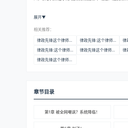
展开
▼
相关推荐：
律政先锋这个律师正的发邪小说
律政先锋:这个律师正的发邪!下载
律政先锋:这个律师正的发邪!免费阅读
律政先锋这个律师正的发邪下载
律政先锋这个律师正的发邪羊粪蛋小说
章节目录
第1章 被全网嘲讽？系统降临！