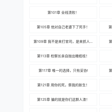
第101章 全线溃败！
第105章 他对自己老婆下了死手！
第
第109章 我不是来打官司，是来抓人的！
第
第113章 检察长亲自抛出橄榄枝！
第117章 唯一的选择，只有妥协!
第
第121章 用你的死，祭我的新生！
第125章 骗的就是你们这群人渣！