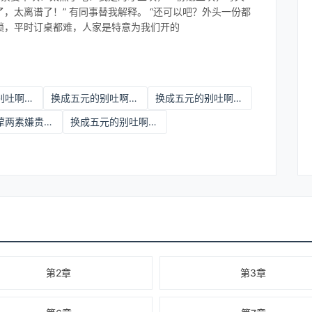
，太离谱了！” 有同事替我解释。 “还可以吧？外头一份都
连锁，平时订桌都难，人家是特意为我们开的
换成五元的别吐啊?小说
换成五元的别吐啊百度云
换成五元的别吐啊百度网盘
十元两荤两素嫌贵换成五元的别吐啊:杨烁高伟大结局
换成五元的别吐啊?全文阅读
第2章
第3章