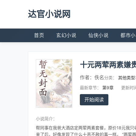
达官小说网
首页
玄幻小说
仙侠小说
都市小
十元两荤两素嫌
作者：
佚名
分类：
其他类型
最新章节：
第9章
更新时
开始阅读
小说简介：
帮同事在我爸大酒店定两荤两素套餐，原价18元我只收
来了后，好像发现了什么十恶不赦的事一样。 “两荤