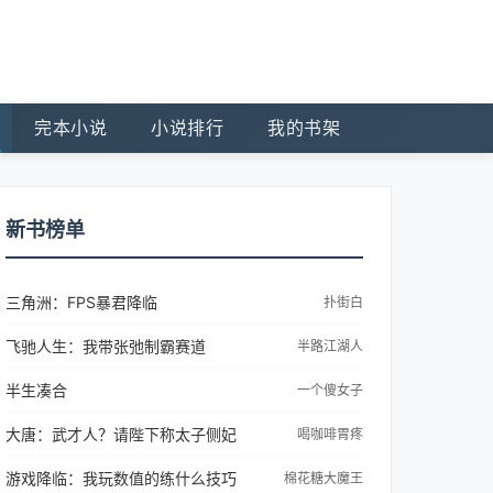
完本小说
小说排行
我的书架
新书榜单
三角洲：FPS暴君降临
扑街白
飞驰人生：我带张弛制霸赛道
半路江湖人
半生凑合
一个傻女子
大唐：武才人？请陛下称太子侧妃
喝咖啡胃疼
游戏降临：我玩数值的练什么技巧
棉花糖大魔王