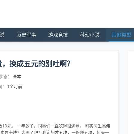
说
历史军事
游戏竞技
科幻小说
其他类型
贵，换成五元的别吐啊？
状态：
全本
间：
1个月前
10元。 一年多了，同事们一直吃得很满意。 可实习生高伟
两素要十块？太黑了吧？我定的才五块，一份赚五块，每天一