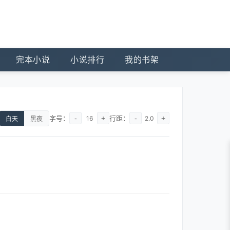
完本小说
小说排行
我的书架
字号：
-
+
行距：
-
+
16
2.0
白天
黑夜