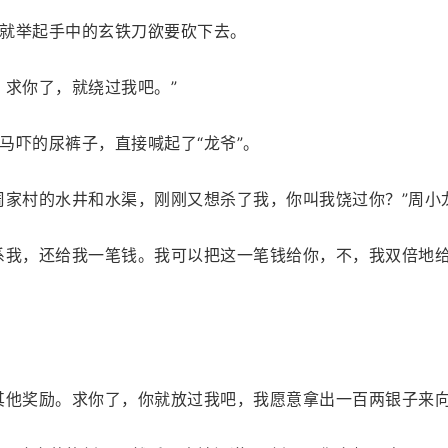
就举起手中的玄铁刀欲要砍下去。
，求你了，就绕过我吧。”
马吓的尿裤子，直接喊起了“龙爷”。
周家村的水井和水渠，刚刚又想杀了我，你叫我饶过你？”周小
系我，还给我一笔钱。我可以把这一笔钱给你，不，我双倍地给
其他奖励。求你了，你就放过我吧，我愿意拿出一百两银子来向