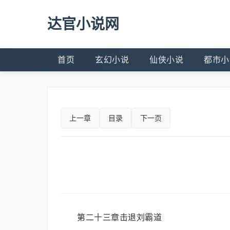
达官小说网
首页
玄幻小说
仙侠小说
都市小
上一章
目录
下一页
第二十三章击退刘霸道