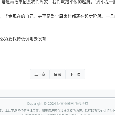
，若是再敢来招惹我们周家，我们就踏平他的赵府。”周小龙一
，毕竟现在的自己，甚至是整个周家村都还在起步阶段。一旦
必须要保持低调地去发育
上一章
目录
下一页
Copyright © 2024 达官小说网 版权所有
集，本站不承担任何法律责任。如果您发现有涉嫌版权的内容，欢迎联系我们进行举报