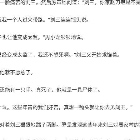
一脸痛苦的刘三。然后厉声地问道：“刘三，你家赵刀疤是不是
就我一个人过来带路。”刘三连连摇头说。
子也让他变成太监。”周小龙狠狠地说。
已经变成太监了，我还不想死啊。”刘三又开始求饶着。
他就不愿意了。
还能有一只手。真死了，他就是一具尸体了。
什么。这些年害的我们好苦，真想一锄头就让你去见阎王。”
对着刘三狠狠地踹了两脚。算是发泄这些年来刘三对周家村的