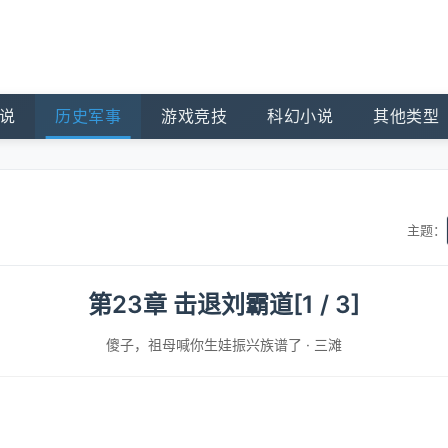
说
历史军事
游戏竞技
科幻小说
其他类型
主题：
第23章 击退刘霸道[1 / 3]
傻子，祖母喊你生娃振兴族谱了
·
三滩