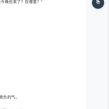
今晚也来了？在哪里？”
📚
欺负的气。