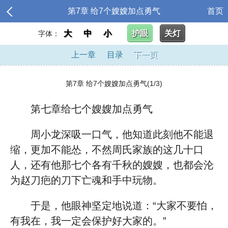
第7章 给7个嫂嫂加点勇气
首页
大
中
小
护眼
关灯
字体：
上一章
目录
下一页
第7章 给7个嫂嫂加点勇气(1/3)
第七章给七个嫂嫂加点勇气
周小龙深吸一口气，他知道此刻他不能退
缩，更加不能怂，不然周氏家族的这几十口
人，还有他那七个各有千秋的嫂嫂，也都会沦
为赵刀疤的刀下亡魂和手中玩物。
于是，他眼神坚定地说道：“大家不要怕，
有我在，我一定会保护好大家的。”