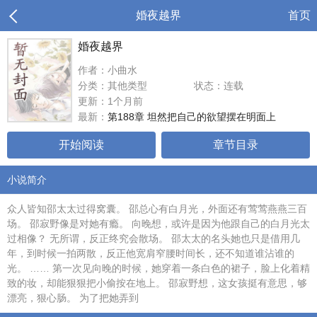
婚夜越界
首页
婚夜越界
作者：小曲水
分类：其他类型
状态：连载
更新：1个月前
最新：
第188章 坦然把自己的欲望摆在明面上
开始阅读
章节目录
小说简介
众人皆知邵太太过得窝囊。 邵总心有白月光，外面还有莺莺燕燕三百
场。 邵寂野像是对她有瘾。 向晚想，或许是因为他跟自己的白月光太
过相像？ 无所谓，反正终究会散场。 邵太太的名头她也只是借用几
年，到时候一拍两散，反正他宽肩窄腰时间长，还不知道谁沾谁的
光。 …… 第一次见向晚的时候，她穿着一条白色的裙子，脸上化着精
致的妆，却能狠狠把小偷按在地上。 邵寂野想，这女孩挺有意思，够
漂亮，狠心肠。 为了把她弄到