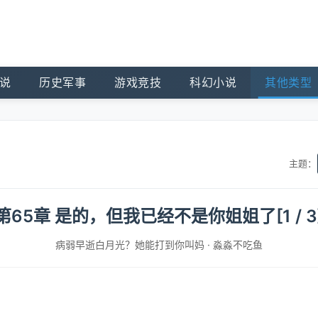
说
历史军事
游戏竞技
科幻小说
其他类型
主题：
第65章 是的，但我已经不是你姐姐了[1 / 3
病弱早逝白月光？她能打到你叫妈
·
淼淼不吃鱼