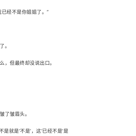
我已经不是你姐姐了。”
了。
么，但最终却没说出口。
皱了皱眉头。
不是就是‘不是’，这‘已经不是’是