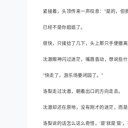
紧接着，头顶传来一声叹息：“是的，但
已经不是你姐姐了。
很快，只揉捻了几下，头上那只手便撤离
沈澈眼神闪过迷茫，嘴唇翕动，想说些什
“快走了，游乐场要闭园了。”
洛梨走过沈澈，朝着出口的方向走去。
沈澈却还在原地，没有刚才的迷茫，而是
洛梨说的话怎么这么奇怪，‘是’就是‘是’，