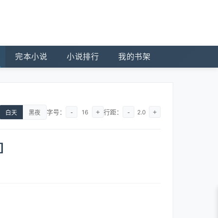
完本小说
小说排行
我的书架
字号：
-
+
行距：
-
+
16
2.0
白天
黑夜
]