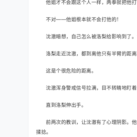
他姐才不会跟这个人一样，两拳就把他打
不对——他姐根本就不会打他的！
沈澈暗想，自己怎么被洛梨给影响到了。
洛梨走近沈澈，都到离他只有半臂的距离
这是个很危险的距离。
沈澈浑身警戒信号拉满，目不转睛地盯着
直到洛梨伸出手。
前两次的教训，让沈澈有了心理阴影。他
揉捻。