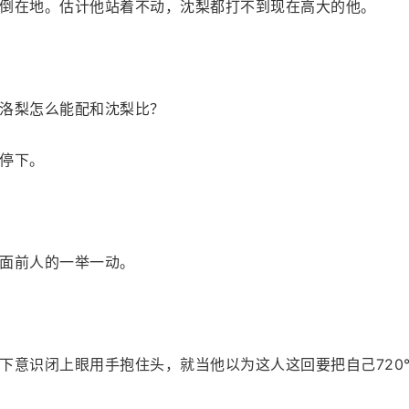
倒在地。估计他站着不动，沈梨都打不到现在高大的他。
洛梨怎么能配和沈梨比？
停下。
面前人的一举一动。
下意识闭上眼用手抱住头，就当他以为这人这回要把自己720