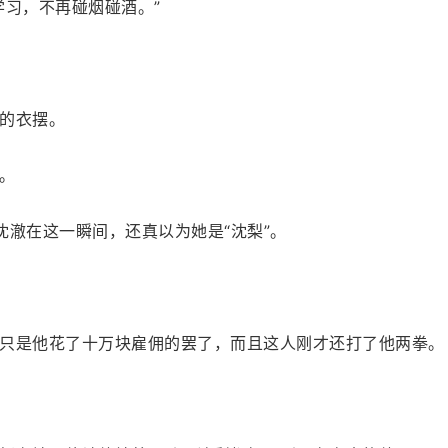
学习，不再碰烟碰酒。”
的衣摆。
。
沈澈在这一瞬间，还真以为她是“沈梨”。
只是他花了十万块雇佣的罢了，而且这人刚才还打了他两拳。