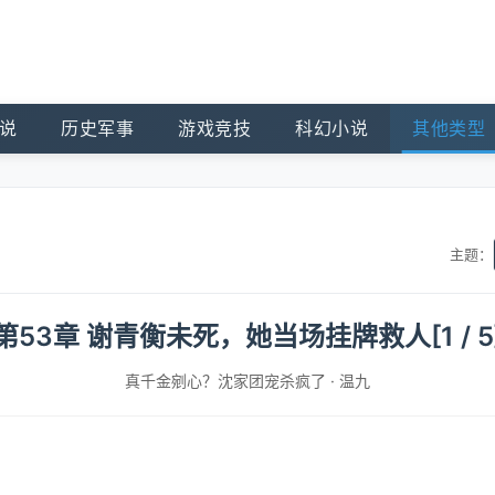
说
历史军事
游戏竞技
科幻小说
其他类型
主题：
第53章 谢青衡未死，她当场挂牌救人[1 / 5
真千金剜心？沈家团宠杀疯了
·
温九