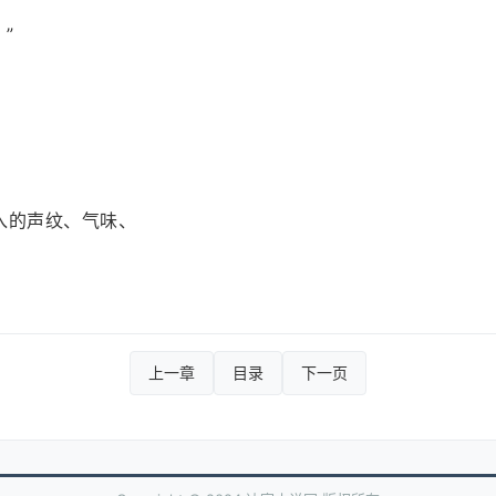
”
植入的声纹、气味、
上一章
目录
下一页