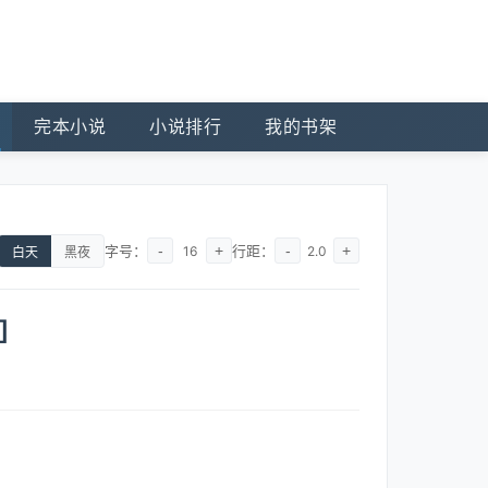
完本小说
小说排行
我的书架
字号：
-
+
行距：
-
+
16
2.0
白天
黑夜
]