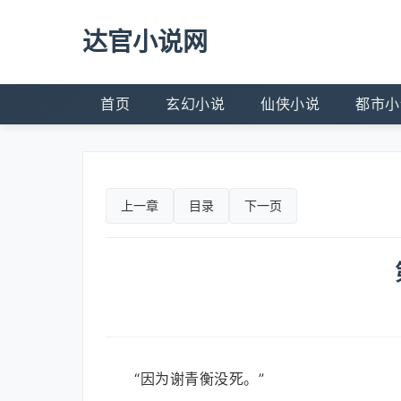
达官小说网
首页
玄幻小说
仙侠小说
都市小
上一章
目录
下一页
“因为谢青衡没死。”