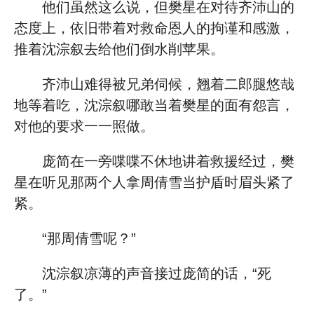
他们虽然这么说，但樊星在对待齐沛山的
态度上，依旧带着对救命恩人的拘谨和感激，
推着沈淙叙去给他们倒水削苹果。
齐沛山难得被兄弟伺候，翘着二郎腿悠哉
地等着吃，沈淙叙哪敢当着樊星的面有怨言，
对他的要求一一照做。
庞简在一旁喋喋不休地讲着救援经过，樊
星在听见那两个人拿周倩雪当护盾时眉头紧了
紧。
“那周倩雪呢？”
沈淙叙凉薄的声音接过庞简的话，“死
了。”