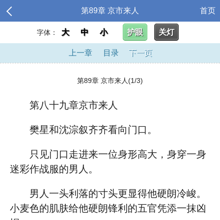
第89章 京市来人
首页
大
中
小
护眼
关灯
字体：
上一章
目录
下一页
第89章 京市来人(1/3)
第八十九章京市来人
樊星和沈淙叙齐齐看向门口。
只见门口走进来一位身形高大，身穿一身
迷彩作战服的男人。
男人一头利落的寸头更显得他硬朗冷峻。
小麦色的肌肤给他硬朗锋利的五官凭添一抹凶