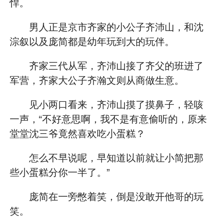
悍。
男人正是京市齐家的小公子齐沛山，和沈
淙叙以及庞简都是幼年玩到大的玩伴。
齐家三代从军，齐沛山接了齐父的班进了
军营，齐家大公子齐瀚文则从商做生意。
见小两口看来，齐沛山摸了摸鼻子，轻咳
一声，“不好意思啊，我不是有意偷听的，原来
堂堂沈三爷竟然喜欢吃小蛋糕？
怎么不早说呢，早知道以前就让小简把那
些小蛋糕分你一半了。”
庞简在一旁憋着笑，倒是没敢开他哥的玩
笑。