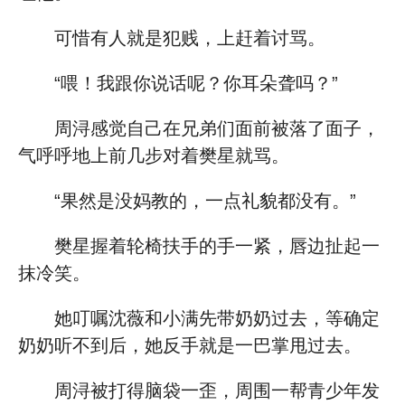
可惜有人就是犯贱，上赶着讨骂。
“喂！我跟你说话呢？你耳朵聋吗？”
周浔感觉自己在兄弟们面前被落了面子，
气呼呼地上前几步对着樊星就骂。
“果然是没妈教的，一点礼貌都没有。”
樊星握着轮椅扶手的手一紧，唇边扯起一
抹冷笑。
她叮嘱沈薇和小满先带奶奶过去，等确定
奶奶听不到后，她反手就是一巴掌甩过去。
周浔被打得脑袋一歪，周围一帮青少年发