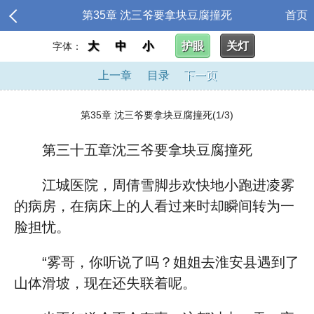
第35章 沈三爷要拿块豆腐撞死
首页
大
中
小
护眼
关灯
字体：
上一章
目录
下一页
第35章 沈三爷要拿块豆腐撞死(1/3)
第三十五章沈三爷要拿块豆腐撞死
江城医院，周倩雪脚步欢快地小跑进凌雾
的病房，在病床上的人看过来时却瞬间转为一
脸担忧。
“雾哥，你听说了吗？姐姐去淮安县遇到了
山体滑坡，现在还失联着呢。