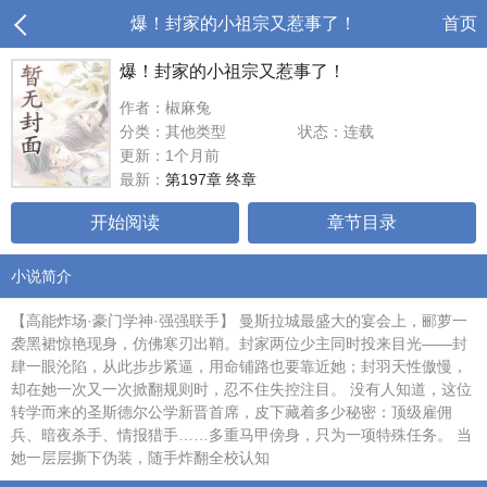
爆！封家的小祖宗又惹事了！
首页
爆！封家的小祖宗又惹事了！
作者：椒麻兔
分类：其他类型
状态：连载
更新：1个月前
最新：
第197章 终章
开始阅读
章节目录
小说简介
【高能炸场·豪门学神·强强联手】 曼斯拉城最盛大的宴会上，郦萝一
袭黑裙惊艳现身，仿佛寒刃出鞘。封家两位少主同时投来目光——封
肆一眼沦陷，从此步步紧逼，用命铺路也要靠近她；封羽天性傲慢，
却在她一次又一次掀翻规则时，忍不住失控注目。 没有人知道，这位
转学而来的圣斯德尔公学新晋首席，皮下藏着多少秘密：顶级雇佣
兵、暗夜杀手、情报猎手……多重马甲傍身，只为一项特殊任务。 当
她一层层撕下伪装，随手炸翻全校认知