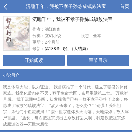
沉睡千年，我被不孝子孙炼成镇族法宝
首页
沉睡千年，我被不孝子孙炼成镇族法宝
作者：满江红红
分类：玄幻小说
状态：全本
更新：2个月前
最新：
第188章 飞仙（大结局）
开始阅读
章节目录
小说简介
我是体修大能，以力证道。 我曾横推了一个时代，建立了强盛的体修
家族。我坐化后肉身不灭，葬于生命禁区，布局重活第二世。 万载岁
月后。 我于沉睡中苏醒，却发现我早已被一群不孝子孙挖了出来，祭
炼成了家族的镇族法宝。 “敌人杀来了，怎么办？” “别慌！丢出祖
宗，杀他们个血流成河！” 轰~ 祖宗遗体从天而落，天地爆炸，敌人浮
尸百里。 “族长，每次把祖宗扔出去杀敌好丢人啊，我建议把祖宗炼
成魔道凶器—灭世大磨盘