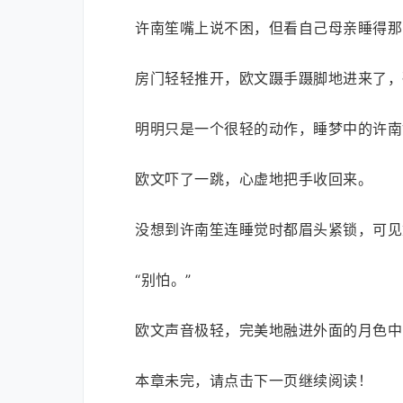
许南笙嘴上说不困，但看自己母亲睡得那
房门轻轻推开，欧文蹑手蹑脚地进来了，
明明只是一个很轻的动作，睡梦中的许南
欧文吓了一跳，心虚地把手收回来。
没想到许南笙连睡觉时都眉头紧锁，可见
“别怕。”
欧文声音极轻，完美地融进外面的月色中
本章未完，请点击下一页继续阅读！