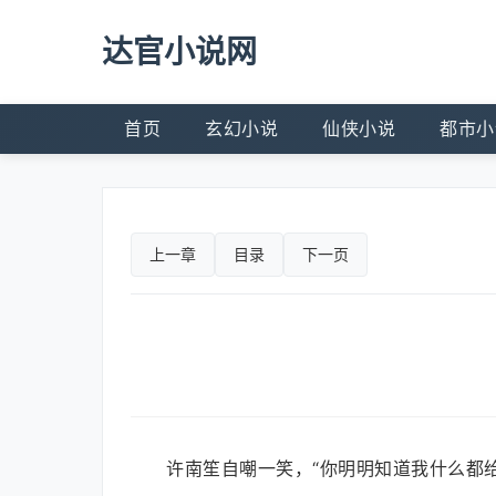
达官小说网
首页
玄幻小说
仙侠小说
都市小
上一章
目录
下一页
许南笙自嘲一笑，“你明明知道我什么都