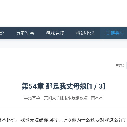
说
历史军事
游戏竞技
科幻小说
其他类型
主题：
第54章 那是我丈母娘[1 / 3]
再婚有孕，京圈太子红眼求我别改嫁
·
南星星
给不起你，我也无法给你回报，所以你为什么还要对我这么好？