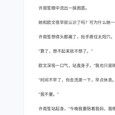
许南笙眼中流出一抹困惑。
她和欧文很早就认识了吗？可为什么她一
许南笙想得头都痛了，抬手摁住太阳穴。
“算了，想不起来就不想了。”
欧文深吸一口气，站直身子，“我也只是
“时间不早了，你去洗漱一下，早点休息。
“我不要。”
许南笙站起身，“今晚我要陪着我妈，我哪