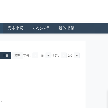
完本小说
小说排行
我的书架
字号：
-
+
行距：
-
+
16
2.0
白天
黑夜
”