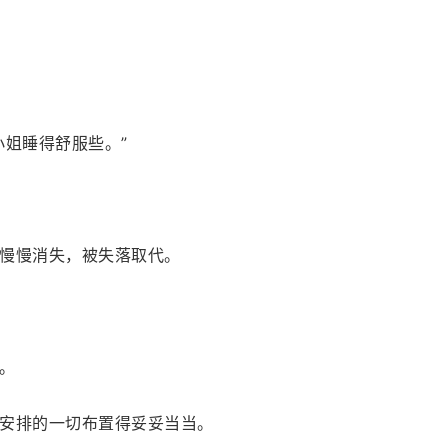
小姐睡得舒服些。”
慢慢消失，被失落取代。
。
安排的一切布置得妥妥当当。