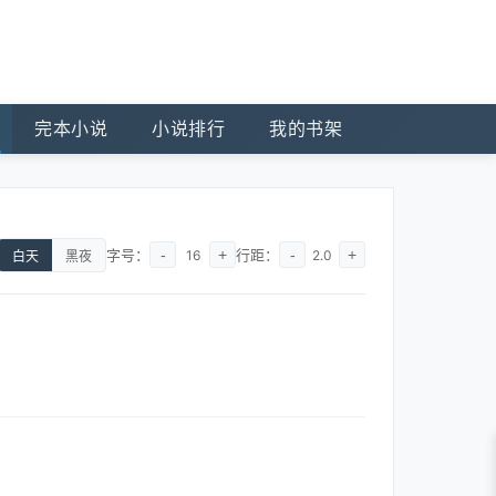
完本小说
小说排行
我的书架
字号：
-
+
行距：
-
+
16
2.0
白天
黑夜