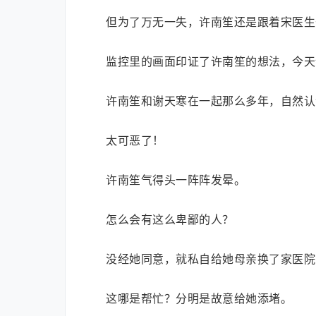
但为了万无一失，许南笙还是跟着宋医生
监控里的画面印证了许南笙的想法，今天
许南笙和谢天寒在一起那么多年，自然认
太可恶了！
许南笙气得头一阵阵发晕。
怎么会有这么卑鄙的人？
没经她同意，就私自给她母亲换了家医院
这哪是帮忙？分明是故意给她添堵。