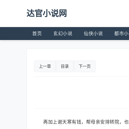
达官小说网
首页
玄幻小说
仙侠小说
都市小
上一章
目录
下一页
再加上谢天寒有钱，帮母亲安排转院，也