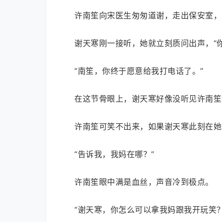
许南笙向宋医生匆匆道谢，走出保安室，
谢天寒刚一接听，她就立刻质问出声，“
“南笙，你终于愿意给我打电话了。”
在这节骨眼上，谢天寒好像没听见许南笙
许南笙可笑不出来，如果谢天寒此刻在她
“告诉我，我妈在哪？”
许南笙眼中满是血丝，声音冷到极点。
“谢天寒，你怎么可以拿我妈跟我开玩笑