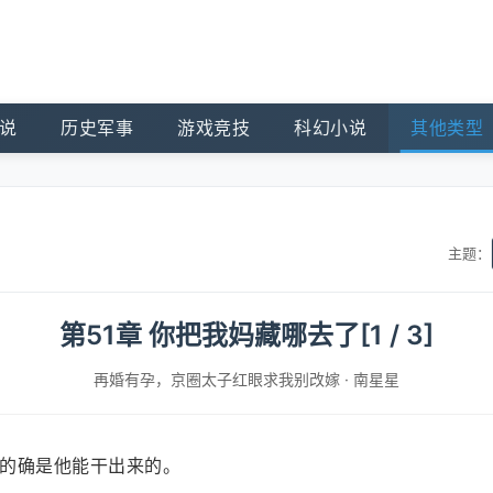
说
历史军事
游戏竞技
科幻小说
其他类型
主题：
第51章 你把我妈藏哪去了[1 / 3]
再婚有孕，京圈太子红眼求我别改嫁
·
南星星
的确是他能干出来的。