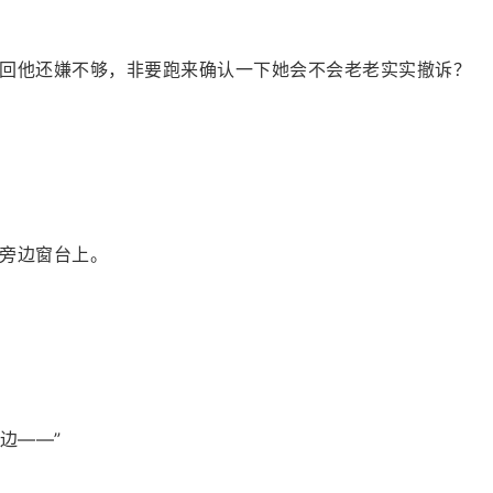
回他还嫌不够，非要跑来确认一下她会不会老老实实撤诉？
旁边窗台上。
边——”