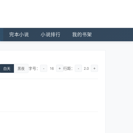
完本小说
小说排行
我的书架
字号：
-
+
行距：
-
+
16
2.0
白天
黑夜