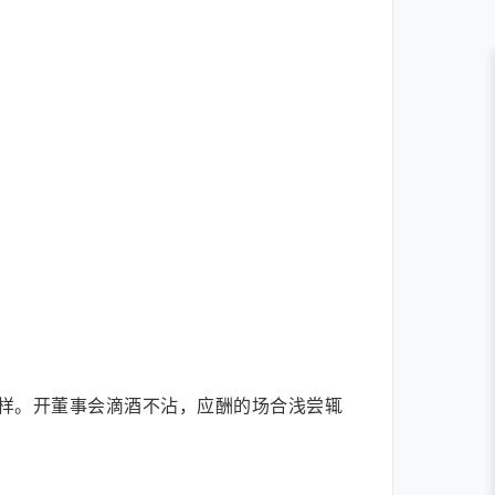
样。开董事会滴酒不沾，应酬的场合浅尝辄