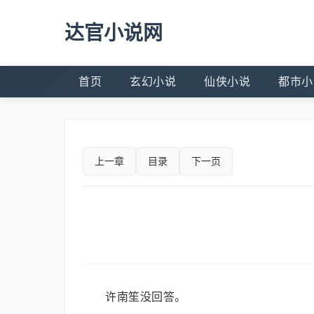
达官小说网
首页
玄幻小说
仙侠小说
都市小
上一章
目录
下一页
许南笙没回答。