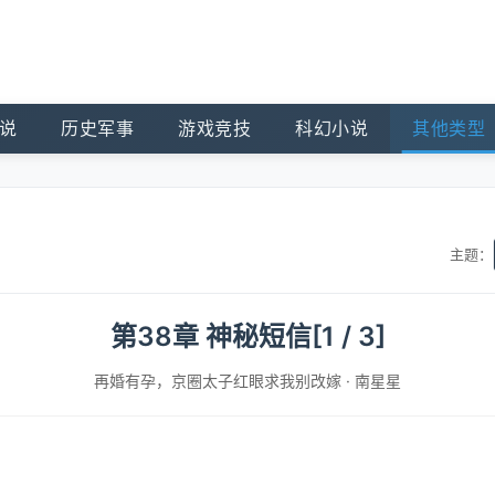
说
历史军事
游戏竞技
科幻小说
其他类型
主题：
第38章 神秘短信[1 / 3]
再婚有孕，京圈太子红眼求我别改嫁
·
南星星