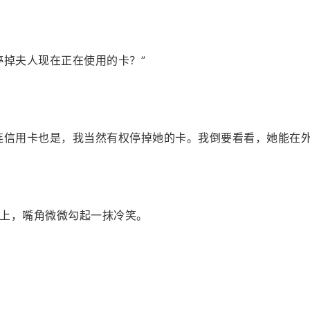
停掉夫人现在正在使用的卡？”
连信用卡也是，我当然有权停掉她的卡。我倒要看看，她能在外
上，嘴角微微勾起一抹冷笑。