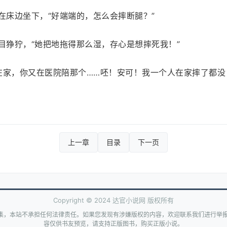
在床边坐下，“好端端的，怎么会摔断腿？”
目狰狞，“她把地拖得那么湿，存心是想摔死我！”
在家，你又在医院陪那个……呸！安可！我一个人在家摔了都没
上一章
目录
下一页
Copyright © 2024 达官小说网 版权所有
集，本站不承担任何法律责任。如果您发现有涉嫌版权的内容，欢迎联系我们进行举报
容仅供书友预览，请支持正版图书，购买正版小说。