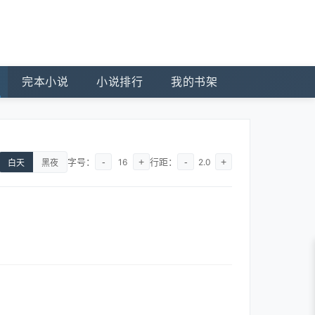
完本小说
小说排行
我的书架
字号：
-
+
行距：
-
+
16
2.0
白天
黑夜