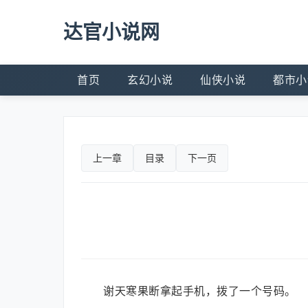
达官小说网
首页
玄幻小说
仙侠小说
都市小
上一章
目录
下一页
谢天寒果断拿起手机，拨了一个号码。