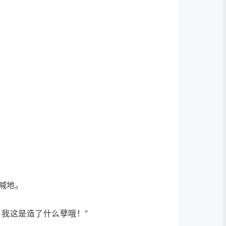
喊地。
我这是造了什么孽哦！”