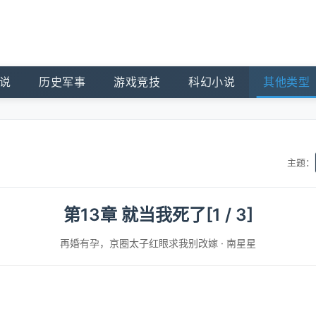
说
历史军事
游戏竞技
科幻小说
其他类型
主题：
第13章 就当我死了[1 / 3]
再婚有孕，京圈太子红眼求我别改嫁
·
南星星