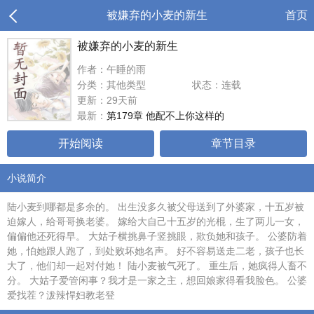
被嫌弃的小麦的新生
首页
被嫌弃的小麦的新生
作者：午睡的雨
分类：其他类型
状态：连载
更新：29天前
最新：
第179章 他配不上你这样的
开始阅读
章节目录
小说简介
陆小麦到哪都是多余的。 出生没多久被父母送到了外婆家，十五岁被
迫嫁人，给哥哥换老婆。 嫁给大自己十五岁的光棍，生了两儿一女，
偏偏他还死得早。 大姑子横挑鼻子竖挑眼，欺负她和孩子。 公婆防着
她，怕她跟人跑了，到处败坏她名声。 好不容易送走二老，孩子也长
大了，他们却一起对付她！ 陆小麦被气死了。 重生后，她疯得人畜不
分。 大姑子爱管闲事？我才是一家之主，想回娘家得看我脸色。 公婆
爱找茬？泼辣悍妇教老登