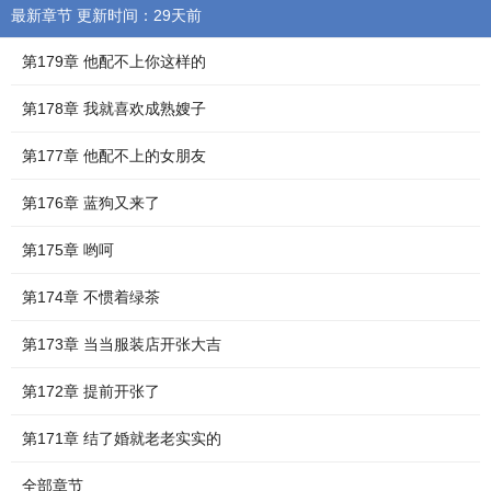
最新章节 更新时间：29天前
第179章 他配不上你这样的
第178章 我就喜欢成熟嫂子
第177章 他配不上的女朋友
第176章 蓝狗又来了
第175章 哟呵
第174章 不惯着绿茶
第173章 当当服装店开张大吉
第172章 提前开张了
第171章 结了婚就老老实实的
全部章节