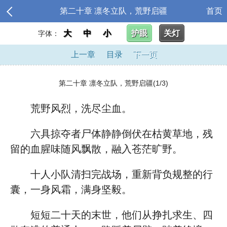
第二十章 凛冬立队，荒野启疆
首页
大
中
小
护眼
关灯
字体：
上一章
目录
下一页
第二十章 凛冬立队，荒野启疆(1/3)
荒野风烈，洗尽尘血。
六具掠夺者尸体静静倒伏在枯黄草地，残
留的血腥味随风飘散，融入苍茫旷野。
十人小队清扫完战场，重新背负规整的行
囊，一身风霜，满身坚毅。
短短二十天的末世，他们从挣扎求生、四