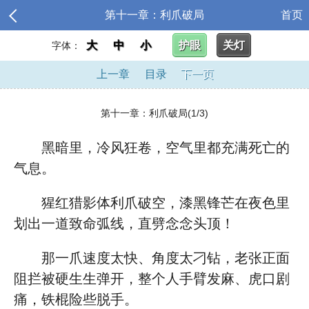
第十一章：利爪破局
首页
大
中
小
护眼
关灯
字体：
上一章
目录
下一页
第十一章：利爪破局(1/3)
黑暗里，冷风狂卷，空气里都充满死亡的
气息。
猩红猎影体利爪破空，漆黑锋芒在夜色里
划出一道致命弧线，直劈念念头顶！
那一爪速度太快、角度太刁钻，老张正面
阻拦被硬生生弹开，整个人手臂发麻、虎口剧
痛，铁棍险些脱手。