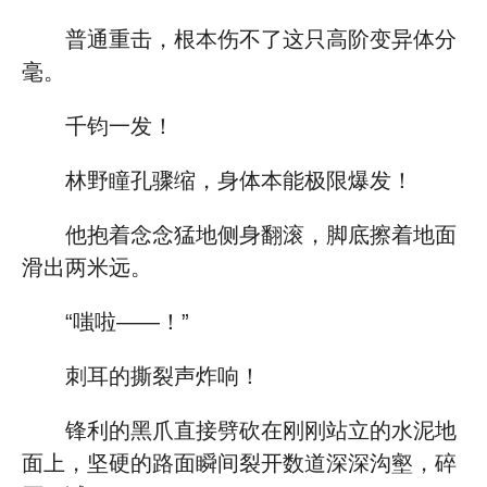
普通重击，根本伤不了这只高阶变异体分
毫。
千钧一发！
林野瞳孔骤缩，身体本能极限爆发！
他抱着念念猛地侧身翻滚，脚底擦着地面
滑出两米远。
“嗤啦——！”
刺耳的撕裂声炸响！
锋利的黑爪直接劈砍在刚刚站立的水泥地
面上，坚硬的路面瞬间裂开数道深深沟壑，碎