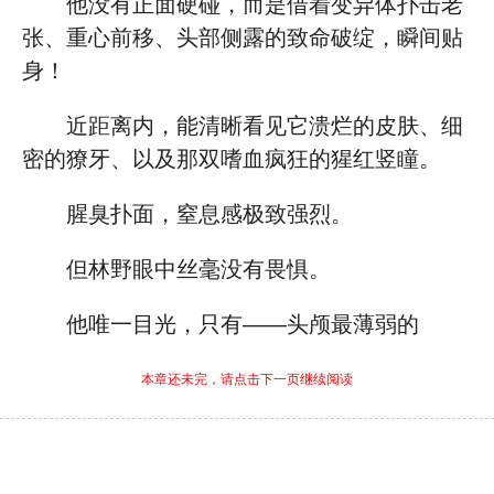
他没有正面硬碰，而是借着变异体扑击老
张、重心前移、头部侧露的致命破绽，瞬间贴
身！
近距离内，能清晰看见它溃烂的皮肤、细
密的獠牙、以及那双嗜血疯狂的猩红竖瞳。
腥臭扑面，窒息感极致强烈。
但林野眼中丝毫没有畏惧。
他唯一目光，只有——头颅最薄弱的
本章还未完，请点击下一页继续阅读