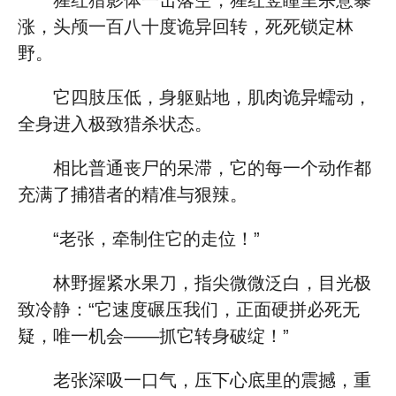
猩红猎影体一击落空，猩红竖瞳里杀意暴
涨，头颅一百八十度诡异回转，死死锁定林
野。
它四肢压低，身躯贴地，肌肉诡异蠕动，
全身进入极致猎杀状态。
相比普通丧尸的呆滞，它的每一个动作都
充满了捕猎者的精准与狠辣。
“老张，牵制住它的走位！”
林野握紧水果刀，指尖微微泛白，目光极
致冷静：“它速度碾压我们，正面硬拼必死无
疑，唯一机会——抓它转身破绽！”
老张深吸一口气，压下心底里的震撼，重