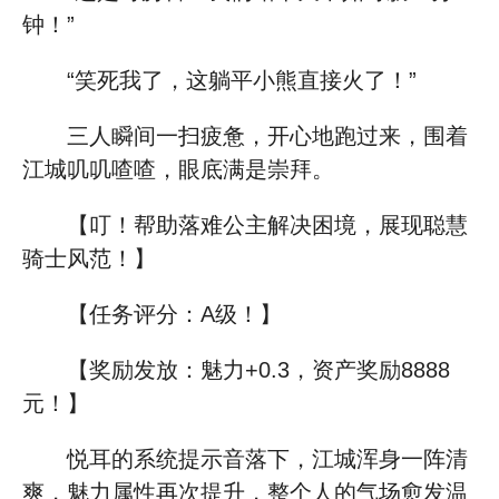
钟！”
“笑死我了，这躺平小熊直接火了！”
三人瞬间一扫疲惫，开心地跑过来，围着
江城叽叽喳喳，眼底满是崇拜。
【叮！帮助落难公主解决困境，展现聪慧
骑士风范！】
【任务评分：A级！】
【奖励发放：魅力+0.3，资产奖励8888
元！】
悦耳的系统提示音落下，江城浑身一阵清
爽，魅力属性再次提升，整个人的气场愈发温