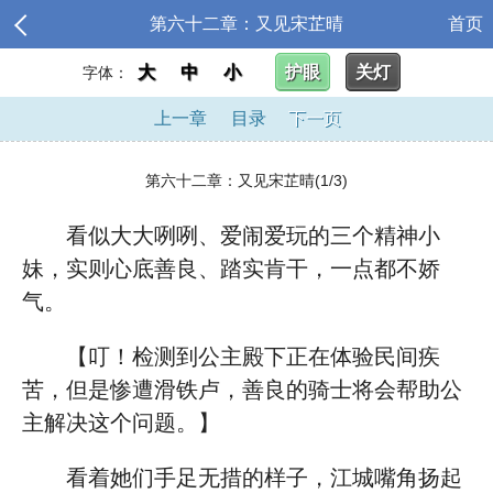
第六十二章：又见宋芷晴
首页
大
中
小
护眼
关灯
字体：
上一章
目录
下一页
第六十二章：又见宋芷晴(1/3)
看似大大咧咧、爱闹爱玩的三个精神小
妹，实则心底善良、踏实肯干，一点都不娇
气。
【叮！检测到公主殿下正在体验民间疾
苦，但是惨遭滑铁卢，善良的骑士将会帮助公
主解决这个问题。】
看着她们手足无措的样子，江城嘴角扬起