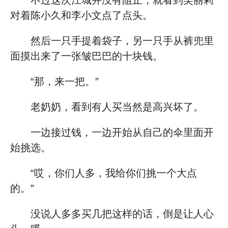
不过这次江城并没有阻止，就看到吴丽莉
对着陈小久和李小文点了点头。
然后一只手提着袋子，另一只手从裤兜里
面摸出来了一张皱巴巴的十块钱。
“那，来一把。”
老奶奶，看到有人买当然是高兴坏了。
一边接过钱，一边开始从自己的伞里面开
始挑选。
“哎，你们人多，我给你们挑一个大点
的。”
没说人多多买几把这样的话，倒是让人心