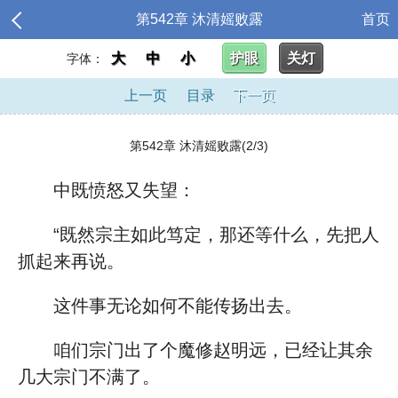
第542章 沐清媱败露
首页
大
中
小
护眼
关灯
字体：
上一页
目录
下一页
第542章 沐清媱败露(2/3)
中既愤怒又失望：
“既然宗主如此笃定，那还等什么，先把人
抓起来再说。
这件事无论如何不能传扬出去。
咱们宗门出了个魔修赵明远，已经让其余
几大宗门不满了。