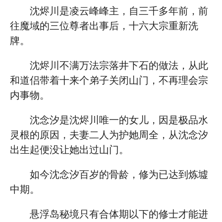
沈烬川是凌云峰峰主，自三千多年前，前
往魔域的三位尊者出事后，十六大宗重新洗
牌。
沈烬川不满万法宗落井下石的做法，从此
和道侣带着十来个弟子关闭山门，不再理会宗
内事物。
沈念汐是沈烬川唯一的女儿，因是极品水
灵根的原因，夫妻二人为护她周全，从沈念汐
出生起便没让她出过山门。
如今沈念汐百岁的骨龄，修为已达到炼墟
中期。
悬浮岛秘境只有合体期以下的修士才能进