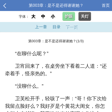
第003章：是不是还得谢谢她？
首页
大
中
小
护眼
关灯
字体：
上一章
目录
下一页
第003章：是不是还得谢谢她？(1/3)
“在聊什么呢？”
卫宵回来了，在桌旁坐下看着二人道：“还
牵着手，怪亲热的。”
“没聊什么。”
卫芙松开手，轻咳了一声：“哥！你下次给
我留点脸好么？我好歹是个黄花大闺女，你怎