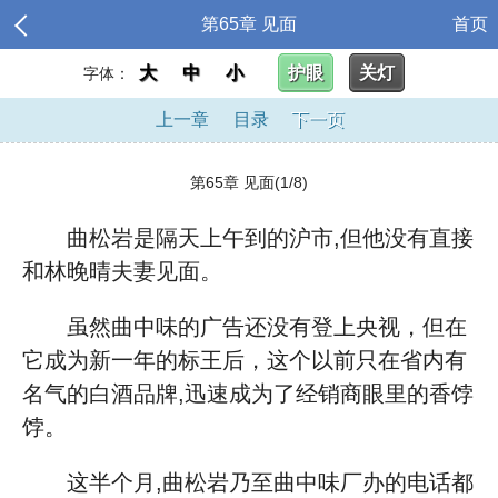
第65章 见面
首页
大
中
小
护眼
关灯
字体：
上一章
目录
下一页
第65章 见面(1/8)
曲松岩是隔天上午到的沪市,但他没有直接
和林晚晴夫妻见面。
虽然曲中味的广告还没有登上央视，但在
它成为新一年的标王后，这个以前只在省内有
名气的白酒品牌,迅速成为了经销商眼里的香饽
饽。
这半个月,曲松岩乃至曲中味厂办的电话都