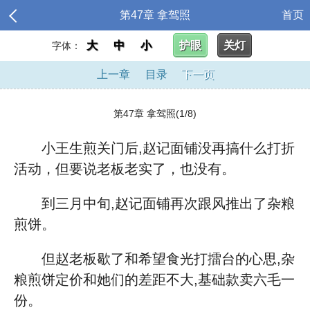
第47章 拿驾照
首页
大
中
小
护眼
关灯
字体：
上一章
目录
下一页
第47章 拿驾照(1/8)
小王生煎关门后,赵记面铺没再搞什么打折
活动，但要说老板老实了，也没有。
到三月中旬,赵记面铺再次跟风推出了杂粮
煎饼。
但赵老板歇了和希望食光打擂台的心思,杂
粮煎饼定价和她们的差距不大,基础款卖六毛一
份。